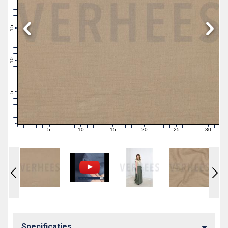
19
18
17
16
15
14
13
12
11
10
9
8
7
6
5
4
3
2
1
0
5
10
15
20
25
30
0
1
2
3
4
6
7
8
9
11
12
13
14
16
17
18
19
21
22
23
24
26
27
28
29
31
Specificaties