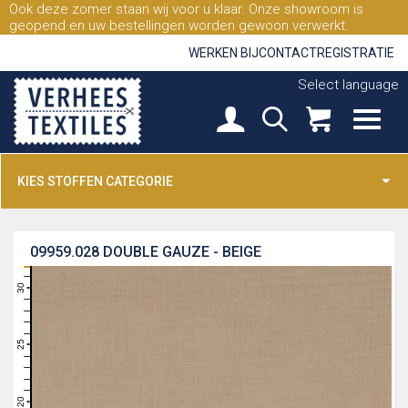
Ook deze zomer staan wij voor u klaar. Onze showroom is
geopend en uw bestellingen worden gewoon verwerkt.
WERKEN BIJ
CONTACT
REGISTRATIE
Select language
KIES STOFFEN CATEGORIE
09959.028
DOUBLE GAUZE - BEIGE
31
30
29
28
27
26
25
24
23
22
21
20