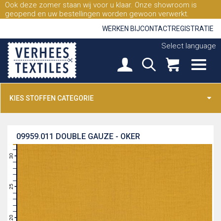
Ook deze zomer staan wij voor u klaar. Onze showroom is
geopend en uw bestellingen worden gewoon verwerkt.
WERKEN BIJ
CONTACT
REGISTRATIE
Select language
KIES STOFFEN CATEGORIE
09959.011
DOUBLE GAUZE - OKER
31
30
29
28
27
26
25
24
23
22
21
20