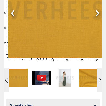
19
18
17
16
15
14
13
12
11
10
9
8
7
6
5
4
3
2
1
0
5
10
15
20
25
30
0
1
2
3
4
6
7
8
9
11
12
13
14
16
17
18
19
21
22
23
24
26
27
28
29
31
Specificaties