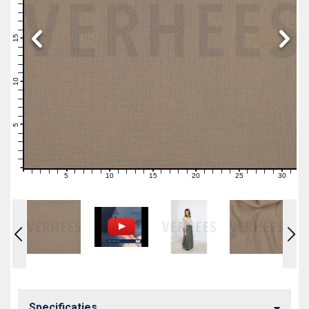
19
18
17
16
15
14
13
12
11
10
9
8
7
6
5
4
3
2
1
0
5
10
15
20
25
30
0
1
2
3
4
6
7
8
9
11
12
13
14
16
17
18
19
21
22
23
24
26
27
28
29
31
Specificaties