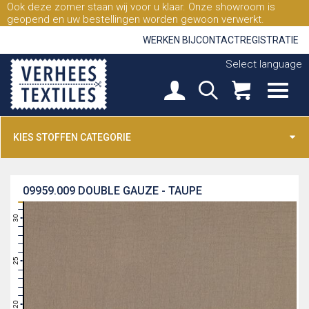
Ook deze zomer staan wij voor u klaar. Onze showroom is
geopend en uw bestellingen worden gewoon verwerkt.
WERKEN BIJ
CONTACT
REGISTRATIE
Select language
KIES STOFFEN CATEGORIE
09959.009
DOUBLE GAUZE - TAUPE
31
30
29
28
27
26
25
24
23
22
21
20