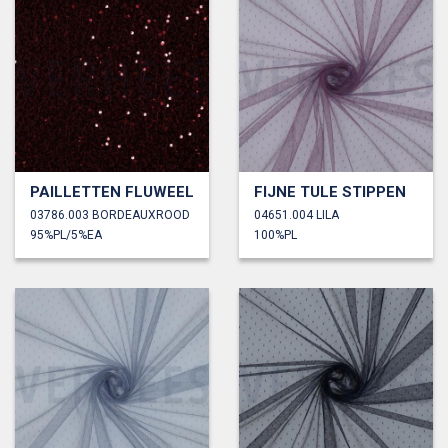
PAILLETTEN FLUWEEL
FIJNE TULE STIPPEN
03786.003 BORDEAUXROOD
04651.004 LILA
95%PL/5%EA
100%PL