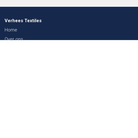
Verhees Textiles
Home
Over ons
Nieuws
Lookbook
Duurzaamheid in de Textiel
Beurzen
Werken bij
Contact
Webshop
FAQ
Sitemap
Contact