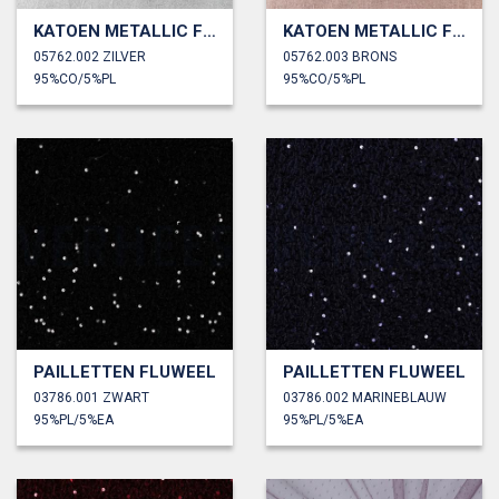
KATOEN METALLIC FOLIE
KATOEN METALLIC FOLIE
05762.002 ZILVER
05762.003 BRONS
95%CO/5%PL
95%CO/5%PL
PAILLETTEN FLUWEEL
PAILLETTEN FLUWEEL
03786.001 ZWART
03786.002 MARINEBLAUW
95%PL/5%EA
95%PL/5%EA