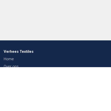
Verhees Textiles
Home
Over ons
Nieuws
Lookbook
Duurzaamheid in de Textiel
Beurzen
Werken bij
Contact