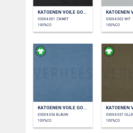
KATOENEN VOILE GOTS
03004.001 ZWART
03004.002 WIT
100%CO
100%CO
KATOENEN VOILE GOTS
03004.036 BLAUW
03004.037 OLIJ
100%CO
100%CO