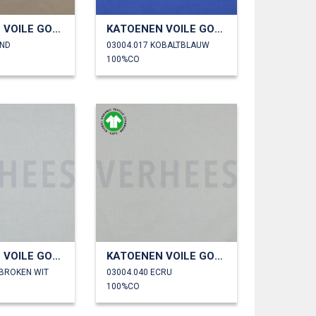
KATOENEN VOILE GOTS
KATOENEN VOILE GOTS
AND
03004.017 KOBALTBLAUW
100%CO
KATOENEN VOILE GOTS
KATOENEN VOILE GOTS
EBROKEN WIT
03004.040 ECRU
100%CO