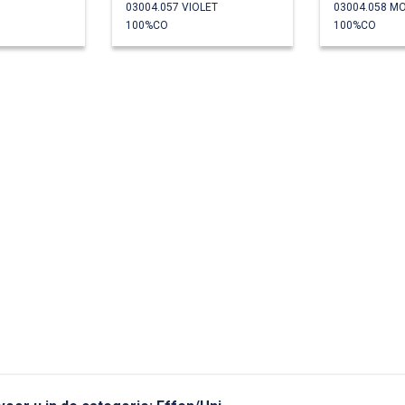
03004.057 VIOLET
03004.058 M
100%CO
100%CO