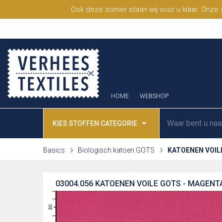
Ook deze zomer staan wij voor u klaar. Onze
HOME
WEBSHOP
KIES STOFFEN CATEGORIE
Basics
Biologisch katoen GOTS
KATOENEN VOIL
03004.056
KATOENEN VOILE GOTS - MAGENT
31
30
29