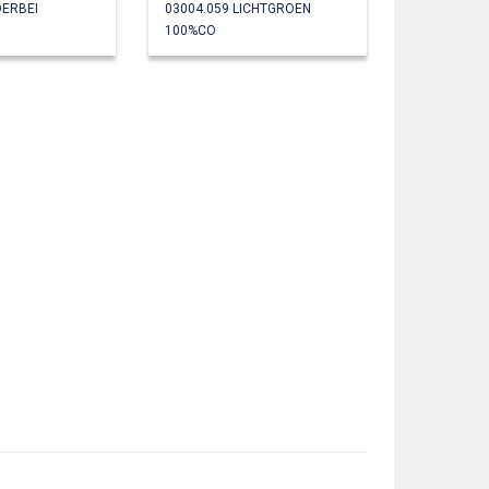
OERBEI
03004.059 LICHTGROEN
100%CO