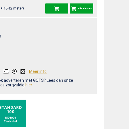
= 10-12 meter)
Alle Kleuren
O
Meer info
ook adverteren met GOTS? Lees dan onze
ties zorgvuldig
hier