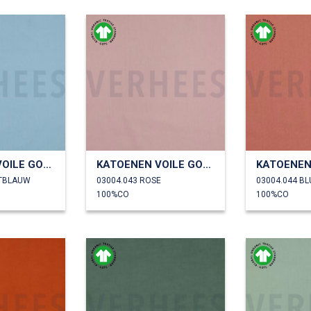
KATOENEN VOILE GOTS
KATOENEN VOILE GOTS
HTBLAUW
03004.043 ROSE
03004.044 B
100%CO
100%CO