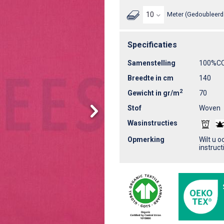
Meter (Gedoubleerd 
Specificaties
Samenstelling
100%C
Breedte in cm
140
2
Gewicht in gr/m
70
Stof
Woven
Wasinstructies
Opmerking
Wilt u 
instruc