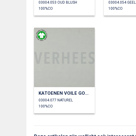
03004.053 OUD BLUSH
03004.054 GEEL
100%CO
100%CO
KATOENEN VOILE GOTS
03004.077 NATUREL
100%CO