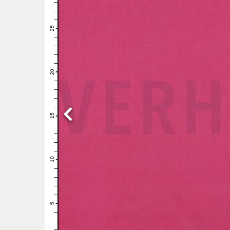
28
27
26
25
24
23
22
21
20
19
18
17
16
15
14
13
12
11
10
9
8
7
6
5
4
3
2