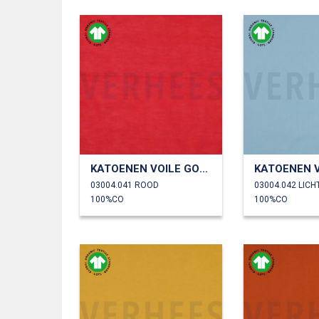
KATOENEN VOILE GOTS
03004.041 ROOD
03004.042 LIC
100%CO
100%CO