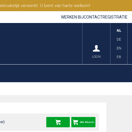
ruikelijk verwerkt. U bent van harte welkom!
WERKEN BIJ
CONTACT
REGISTRATIE
NL
DE
EN
LOGIN
FR
er)
Alle Kleuren