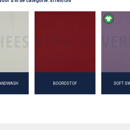
voor u in de categorie: Effen/Uni
SANDWASH
BOORDSTOF
SOFT S