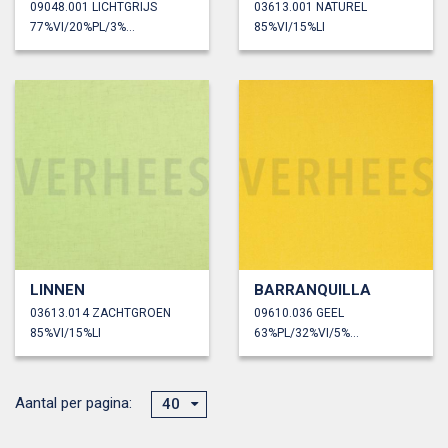
09048.001 LICHTGRIJS
03613.001 NATUREL
77%VI/20%PL/3%EA
85%VI/15%LI
LINNEN
BARRANQUILLA
03613.014 ZACHTGROEN
09610.036 GEEL
85%VI/15%LI
63%PL/32%VI/5%EA
Aantal per pagina:
40