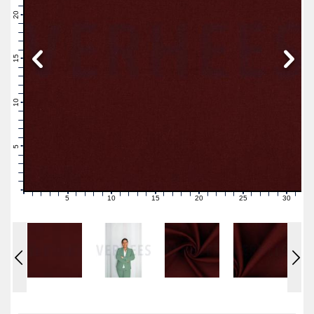
22
21
20
19
18
17
16
15
14
13
12
11
10
9
8
7
6
5
4
3
2
1
0
5
10
15
20
25
30
0
1
2
3
4
6
7
8
9
11
12
13
14
16
17
18
19
21
22
23
24
26
27
28
29
31