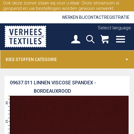
Ook deze zomer staan wij voor u klaar. Onze showroom is
geopend en uw bestellingen worden gewoon verwerkt.
WERKEN BIJ
CONTACT
REGISTRATIE
Select language
KIES STOFFEN CATEGORIE
09637.011
LINNEN VISCOSE SPANDEX -
BORDEAUXROOD
31
30
29
28
27
26
25
24
23