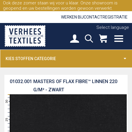
Ook deze zomer staan wij voor u klaar. Onze showroom is
geopend en uw bestellingen worden gewoon verwerkt.
WERKEN BIJ
CONTACT
REGISTRATIE
Select language
KIES STOFFEN CATEGORIE
01032.001
MASTERS OF FLAX FIBRE™ LINNEN 220
G/M² - ZWART
31
30
29
28
27
26
25
24
23