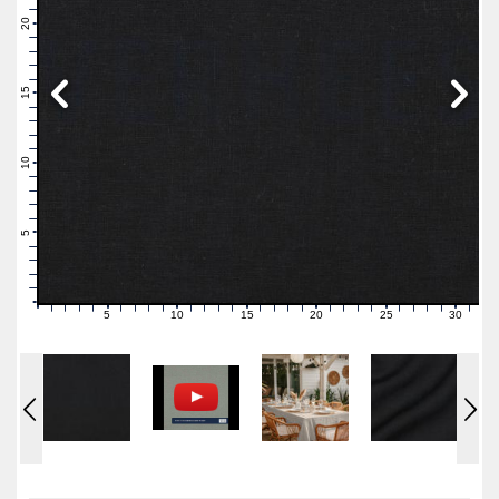
22
21
20
19
18
17
16
15
14
13
12
11
10
9
8
7
6
5
4
3
2
1
0
5
10
15
20
25
30
0
1
2
3
4
6
7
8
9
11
12
13
14
16
17
18
19
21
22
23
24
26
27
28
29
31