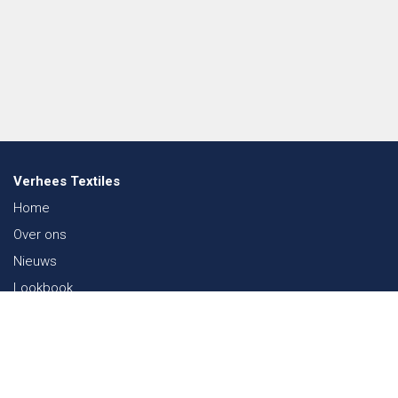
Verhees Textiles
Home
Over ons
Nieuws
Lookbook
Duurzaamheid in de Textiel
Beurzen
Werken bij
Contact