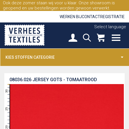
Ook deze zomer staan wij voor u klaar. Onze showroom is
geopend en uw bestellingen worden gewoon verwerkt.
WERKEN BIJ
CONTACT
REGISTRATIE
Select language
KIES STOFFEN CATEGORIE
08036.026
JERSEY GOTS - TOMAATROOD
31
30
29
28
27
26
25
24
23
22
21
20