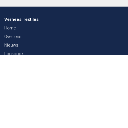
Verhees Textiles
Home
Over ons
Nieuws
Lookbook
Duurzaamheid in de Textiel
Beurzen
Werken bij
Contact
Webshop
FAQ
Sitemap
Contact