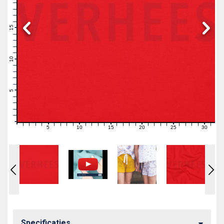
19
18
17
16
15
14
13
12
11
10
9
8
7
6
5
4
3
2
1
0
5
10
15
20
25
30
0
1
2
3
4
6
7
8
9
11
12
13
14
16
17
18
19
21
22
23
24
26
27
28
29
31
Specificaties