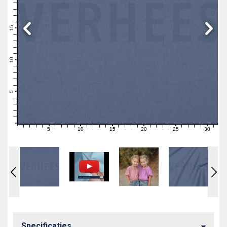
19
18
17
16
15
14
13
12
11
10
9
8
7
6
5
4
3
2
1
0
5
10
15
20
25
30
0
1
2
3
4
6
7
8
9
11
12
13
14
16
17
18
19
21
22
23
24
26
27
28
29
31
Specificaties