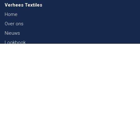
Verhees Textiles
Home
Over ons
Nieuws
Lookbook
Duurzaamheid in de Textiel
Beurzen
Werken bij
Contact
Webshop
FAQ
Sitemap
Contact
Paalgravenlaan 10