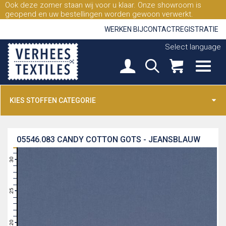
Ook deze zomer staan wij voor u klaar. Onze showroom is
geopend en uw bestellingen worden gewoon verwerkt.
WERKEN BIJ
CONTACT
REGISTRATIE
Select language
KIES STOFFEN CATEGORIE
05546.083
CANDY COTTON GOTS - JEANSBLAUW
31
30
29
28
27
26
25
24
23
22
21
20