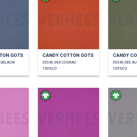
TON GOTS
CANDY COTTON GOTS
CANDY CO
NSBLAUW
05546.084 COGNAC
05546.085 A
100%CO
100%CO