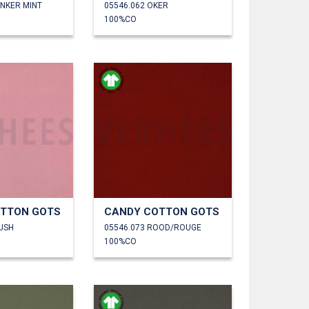
ONKER MINT
05546.062 OKER
100%CO
TTON GOTS
CANDY COTTON GOTS
LUSH
05546.073 ROOD/ROUGE
100%CO