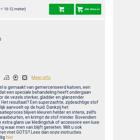
= 10-12 meter)
Alle Kleuren
O
Meer info
ikel is gemaakt van gemerceriseerd katoen, een
dat een speciale behandeling heeft ondergaan
r de vezels sterker, gladder en glanzender
 Het resultaat? Een superzachte, zijdeachtige stof
lijk aanvoelt op de huid. Dankzij het
atieproces blijven kleuren helder en intens, zelfs
 wasbeurten, en krimpt de stof minder. Bovendien
e extra glans uw kledingstuk of accessoire een luxe
ing waar men van blijft genieten. Wilt u ook
ren met GOTS? Lees dan onze instructies
dig
hier