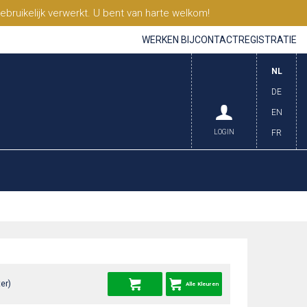
ruikelijk verwerkt. U bent van harte welkom!
WERKEN BIJ
CONTACT
REGISTRATIE
NL
DE
EN
LOGIN
FR
er)
Alle Kleuren