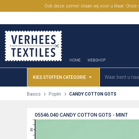
Ook deze zomer staan wij voor u klaar. Onze
HOME
WEBSHOP
KIES STOFFEN CATEGORIE
Basics
Poplin
CANDY COTTON GOTS
05546.040
CANDY COTTON GOTS - MINT
31
30
29