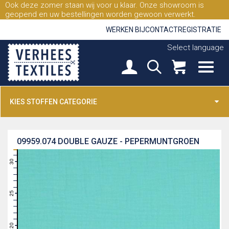
Ook deze zomer staan wij voor u klaar. Onze showroom is
geopend en uw bestellingen worden gewoon verwerkt.
WERKEN BIJ
CONTACT
REGISTRATIE
Select language
KIES STOFFEN CATEGORIE
09959.074
DOUBLE GAUZE - PEPERMUNTGROEN
31
30
29
28
27
26
25
24
23
22
21
20