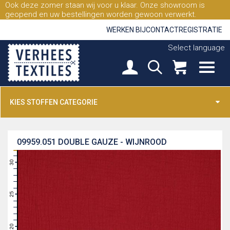
Ook deze zomer staan wij voor u klaar. Onze showroom is
geopend en uw bestellingen worden gewoon verwerkt.
WERKEN BIJ
CONTACT
REGISTRATIE
Select language
KIES STOFFEN CATEGORIE
09959.051
DOUBLE GAUZE - WIJNROOD
31
30
29
28
27
26
25
24
23
22
21
20