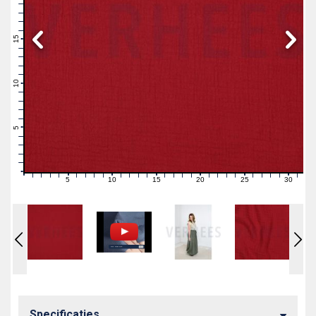
19
18
17
16
15
14
13
12
11
10
9
8
7
6
5
4
3
2
1
0
5
10
15
20
25
30
0
1
2
3
4
6
7
8
9
11
12
13
14
16
17
18
19
21
22
23
24
26
27
28
29
31
Specificaties