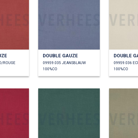
UZE
DOUBLE GAUZE
DOUBLE G
OD/ROUGE
09959.035 JEANSBLAUW
09959.036 E
100%CO
100%CO