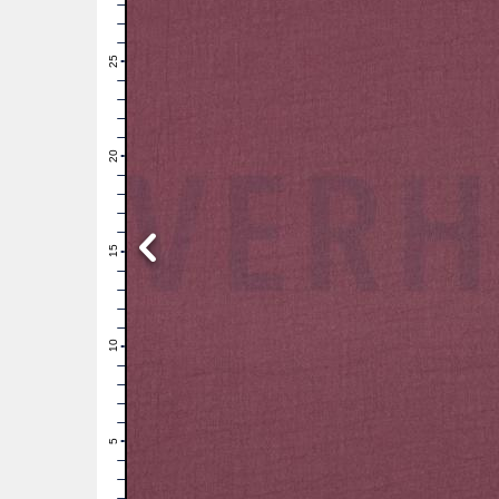
28
27
26
25
24
23
22
21
20
19
18
17
16
15
14
13
12
11
10
9
8
7
6
5
4
3
2