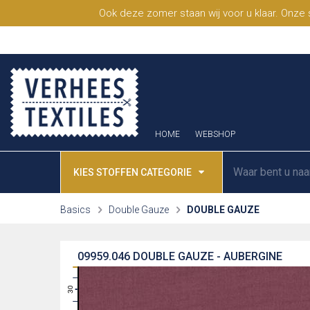
Ook deze zomer staan wij voor u klaar. Onze
HOME
WEBSHOP
KIES STOFFEN CATEGORIE
Basics
Double Gauze
DOUBLE GAUZE
09959.046
DOUBLE GAUZE - AUBERGINE
31
30
29