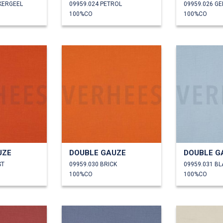
KERGEEL
09959.024 PETROL
09959.026 GE
100%CO
100%CO
UZE
DOUBLE GAUZE
DOUBLE G
ST
09959.030 BRICK
09959.031 B
100%CO
100%CO