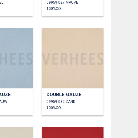
EL
09959.027 MAUVE
100%CO
AUZE
DOUBLE GAUZE
LAUW
09959.032 ZAND
100%CO