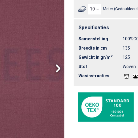
Meter (Gedoubleerd 
Specificaties
Samenstelling
100%C
Breedte in cm
135
2
Gewicht in gr/m
125
Stof
Woven
Wasinstructies