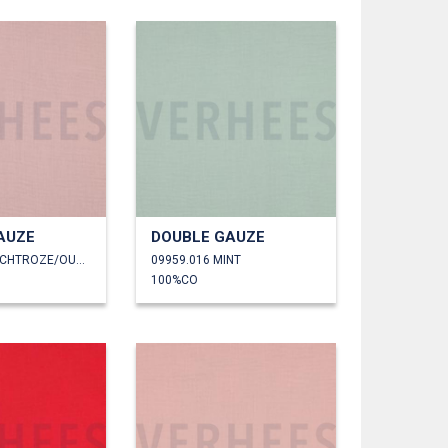
AUZE
DOUBLE GAUZE
09959.015 ZACHTROZE/OUDROZE
09959.016 MINT
100%CO