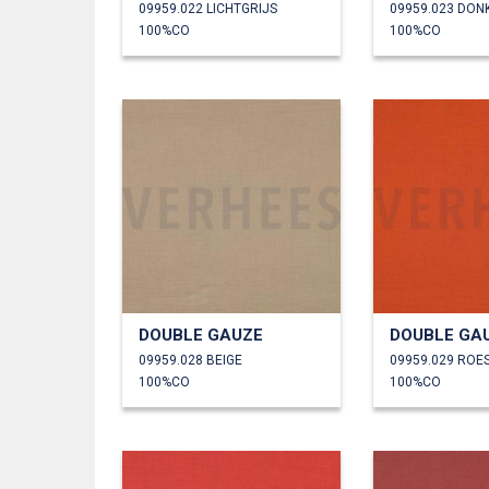
09959.022 LICHTGRIJS
09959.023 DON
100%CO
100%CO
DOUBLE GAUZE
DOUBLE GA
09959.028 BEIGE
09959.029 ROE
100%CO
100%CO