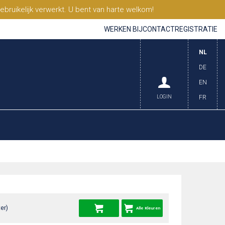
ruikelijk verwerkt. U bent van harte welkom!
WERKEN BIJ
CONTACT
REGISTRATIE
NL
DE
EN
LOGIN
FR
er)
Alle Kleuren