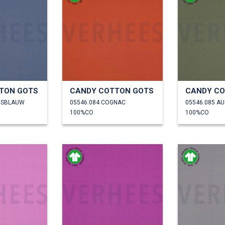
TON GOTS
CANDY COTTON GOTS
CANDY CO
NSBLAUW
05546.084 COGNAC
05546.085 A
100%CO
100%CO