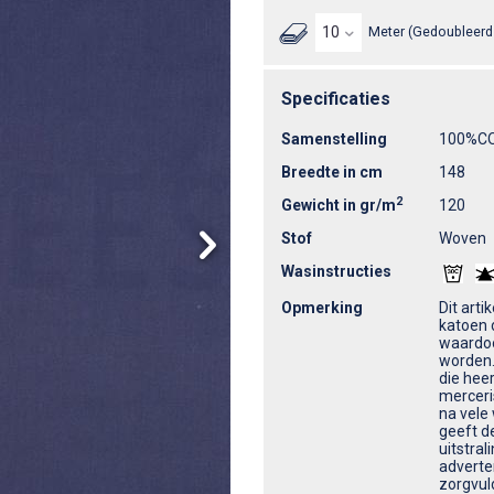
Meter (Gedoubleerd 
Specificaties
Samenstelling
100%C
Breedte in cm
148
2
Gewicht in gr/m
120
Stof
Woven
Wasinstructies
Opmerking
Dit art
katoen 
waardoo
worden.
die heer
merceris
na vele
geeft d
uitstral
adverte
zorgvul