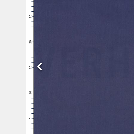
28
27
26
25
24
23
22
21
20
19
18
17
16
15
14
13
12
11
10
9
8
7
6
5
4
3
2