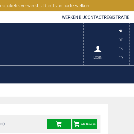
ruikelijk verwerkt. U bent van harte welkom!
WERKEN BIJ
CONTACT
REGISTRATIE
NL
DE
EN
LOGIN
FR
er)
Alle Kleuren