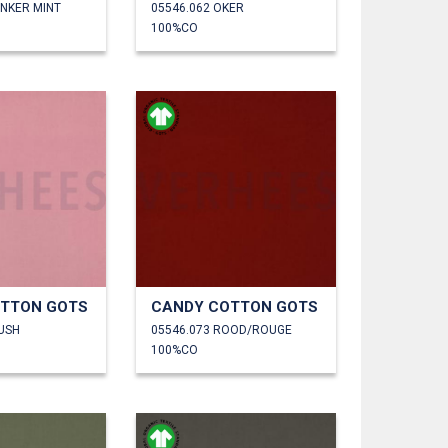
ONKER MINT
05546.062 OKER
100%CO
TTON GOTS
CANDY COTTON GOTS
LUSH
05546.073 ROOD/ROUGE
100%CO