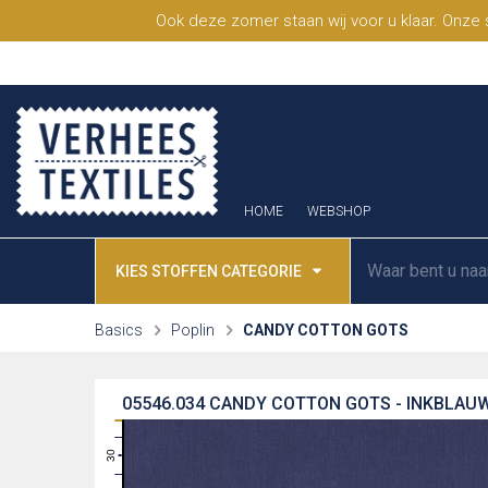
Ook deze zomer staan wij voor u klaar. Onze
HOME
WEBSHOP
KIES STOFFEN CATEGORIE
Basics
Poplin
CANDY COTTON GOTS
05546.034
CANDY COTTON GOTS - INKBLAU
31
30
29