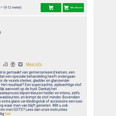
= 10-12 meter)
Alle Kleuren
O
Meer info
ikel is gemaakt van gemerceriseerd katoen, een
dat een speciale behandeling heeft ondergaan
r de vezels sterker, gladder en glanzender
 Het resultaat? Een superzachte, zijdeachtige stof
lijk aanvoelt op de huid. Dankzij het
atieproces blijven kleuren helder en intens, zelfs
 wasbeurten, en krimpt de stof minder. Bovendien
e extra glans uw kledingstuk of accessoire een luxe
ing waar men van blijft genieten. Wilt u ook
ren met GOTS? Lees dan onze instructies
dig
hier