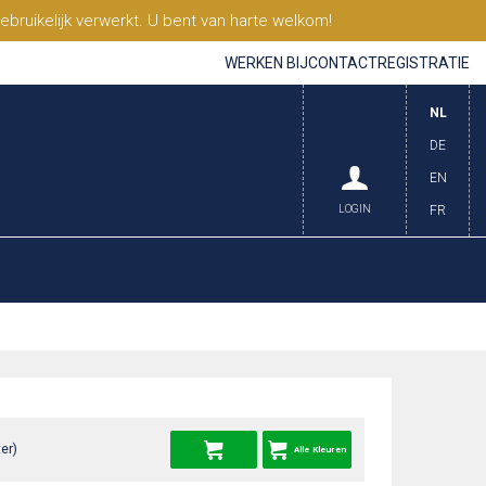
ruikelijk verwerkt. U bent van harte welkom!
WERKEN BIJ
CONTACT
REGISTRATIE
NL
DE
EN
LOGIN
FR
er)
Alle Kleuren