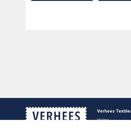
Verhees Textile
Home
Over ons