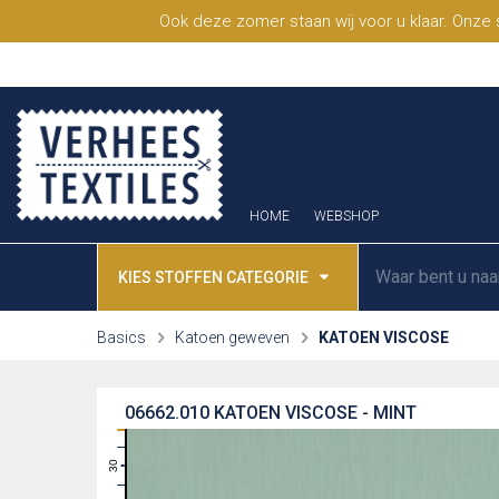
Ook deze zomer staan wij voor u klaar. Onze
HOME
WEBSHOP
KIES STOFFEN CATEGORIE
Basics
Katoen geweven
KATOEN VISCOSE
06662.010
KATOEN VISCOSE - MINT
31
30
29