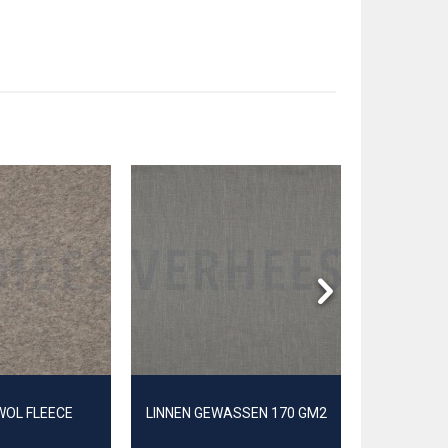
WOL FLEECE
LINNEN GEWASSEN 170 GM2
SOFT 