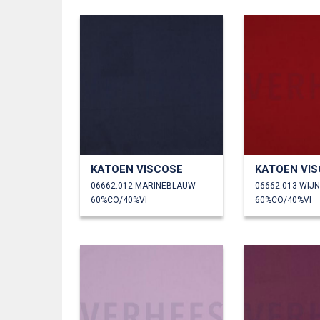
KATOEN VISCOSE
KATOEN VI
06662.012 MARINEBLAUW
06662.013 WIJ
60%CO/40%VI
60%CO/40%VI