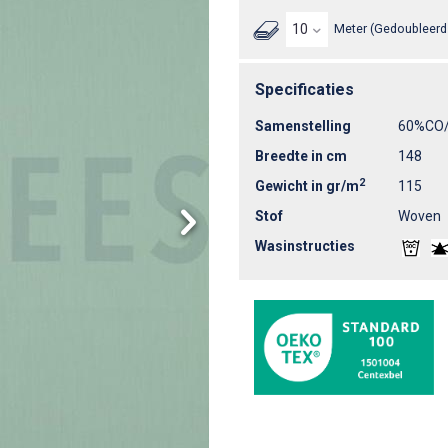
Meter (Gedoubleerd 
Specificaties
Samenstelling
60%CO/
Breedte in cm
148
2
Gewicht in gr/m
115
Stof
Woven
Wasinstructies