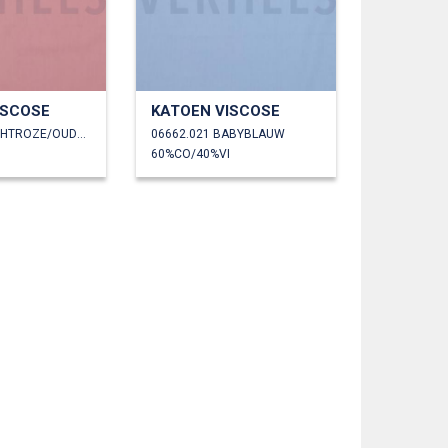
ISCOSE
KATOEN VISCOSE
06662.020 LICHTROZE/OUDROZE
06662.021 BABYBLAUW
60%CO/40%VI