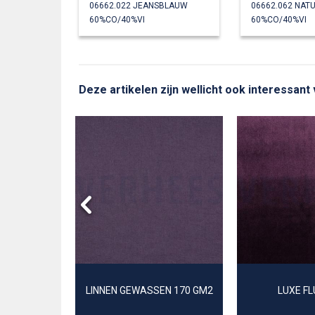
06662.022 JEANSBLAUW
06662.062 NAT
60%CO/40%VI
60%CO/40%VI
Deze artikelen zijn wellicht ook interessant 
Y
LINNEN GEWASSEN 170 GM2
LUXE F