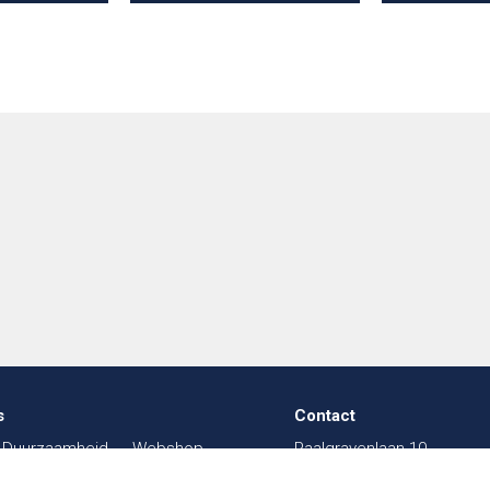
s
Contact
Duurzaamheid
Webshop
Paalgravenlaan 10
in de Textiel
FAQ
5342 LR
Oss
003