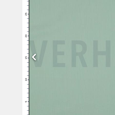
28
27
26
25
24
23
22
21
20
19
18
17
16
15
14
13
12
11
10
9
8
7
6
5
4
3
2