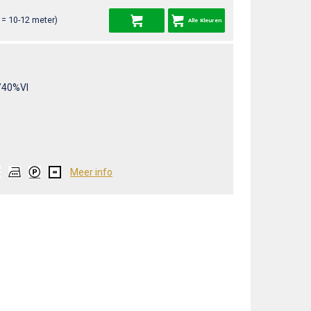
= 10-12 meter)
Alle Kleuren
40%VI
Meer info