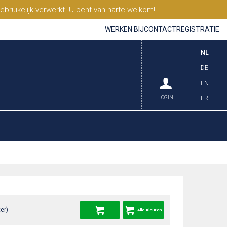
ruikelijk verwerkt. U bent van harte welkom!
WERKEN BIJ
CONTACT
REGISTRATIE
NL
DE
EN
LOGIN
FR
er)
Alle Kleuren