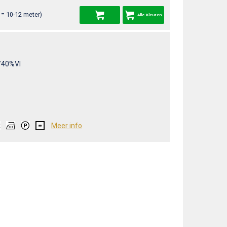
= 10-12 meter)
Alle Kleuren
40%VI
Meer info