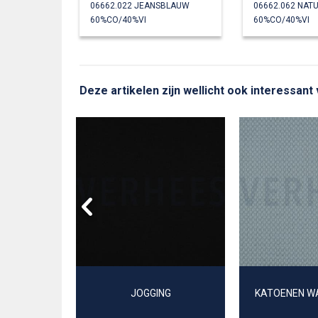
06662.022 JEANSBLAUW
06662.062 NAT
60%CO/40%VI
60%CO/40%VI
Deze artikelen zijn wellicht ook interessant 
GOTS
JOGGING
KATOENEN W