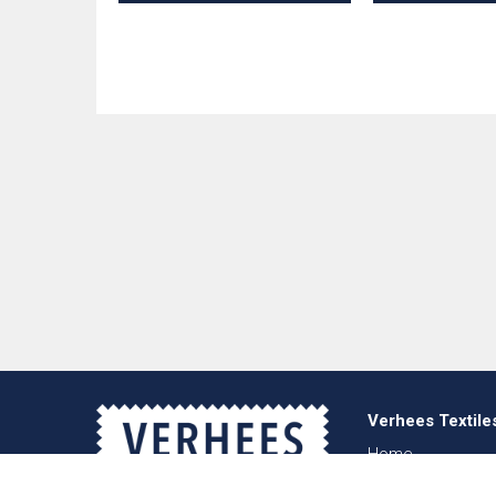
Verhees Textile
Home
Over ons