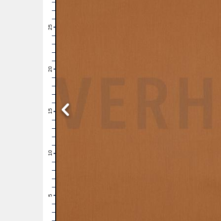
28
27
26
25
24
23
22
21
20
19
18
17
16
15
14
13
12
11
10
9
8
7
6
5
4
3
2