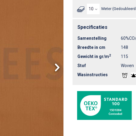
Meter (Gedoubleerd 
Specificaties
Samenstelling
60%CO/
Breedte in cm
148
2
Gewicht in gr/m
115
Stof
Woven
Wasinstructies