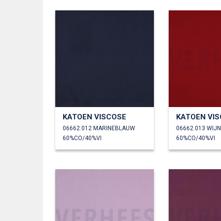
KATOEN VISCOSE
KATOEN VI
06662.012 MARINEBLAUW
06662.013 WIJ
60%CO/40%VI
60%CO/40%VI