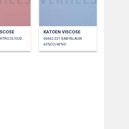
ISCOSE
KATOEN VISCOSE
06662.020 LICHTROZE/OUDROZE
06662.021 BABYBLAUW
60%CO/40%VI