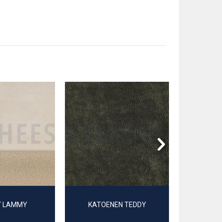
Y LAMMY
KATOENEN TEDDY
IMITATIE