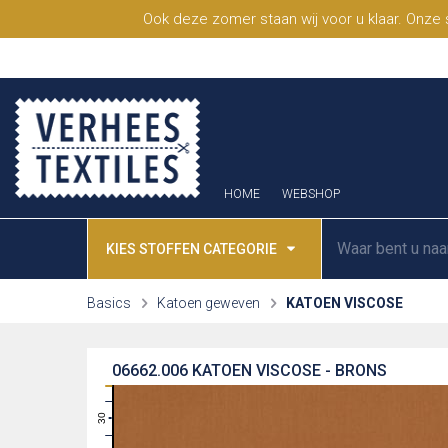
Ook deze zomer staan wij voor u klaar. Onze
HOME
WEBSHOP
KIES STOFFEN CATEGORIE
Basics
Katoen geweven
KATOEN VISCOSE
06662.006
KATOEN VISCOSE - BRONS
31
30
29