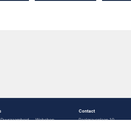
s
Contact
Duurzaamheid
Webshop
Paalgravenlaan 10
in de Textiel
FAQ
5342 LR
Oss
003