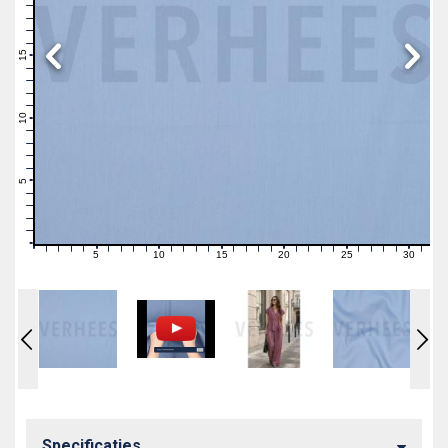
19
18
17
16
15
14
13
12
11
10
9
8
7
6
5
4
3
2
1
0
5
10
15
20
25
30
0
1
2
3
4
6
7
8
9
11
12
13
14
16
17
18
19
21
22
23
24
26
27
28
29
31
Specificaties