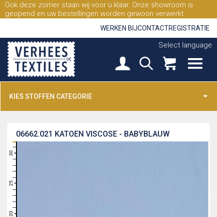
Ook deze zomer staan wij voor u klaar. Onze showroom is
geopend en uw bestellingen worden gewoon verwerkt.
WERKEN BIJ
CONTACT
REGISTRATIE
Select language
KIES STOFFEN CATEGORIE
06662.021
KATOEN VISCOSE - BABYBLAUW
31
30
29
28
27
26
25
24
23
22
21
20