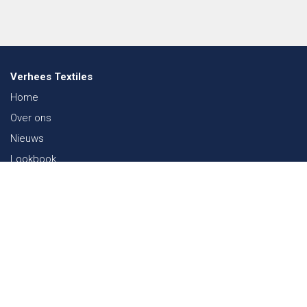
Verhees Textiles
Home
Over ons
Nieuws
Lookbook
Duurzaamheid in de Textiel
Beurzen
Werken bij
Contact
Webshop
FAQ
Sitemap