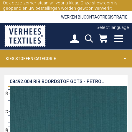
Ook deze zomer staan wij voor u klaar. Onze showroom is
geopend en uw bestellingen worden gewoon verwerkt.
WERKEN BIJ
CONTACT
REGISTRATIE
Select language
KIES STOFFEN CATEGORIE
08492.004
RIB BOORDSTOF GOTS - PETROL
31
30
29
28
27
26
25
24
23
22
21
20