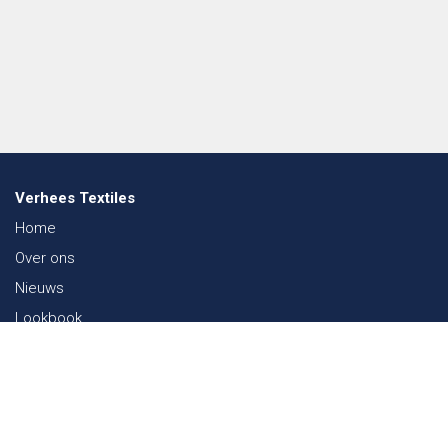
Verhees Textiles
Home
Over ons
Nieuws
Lookbook
Duurzaamheid in de Textiel
Beurzen
Werken bij
Contact