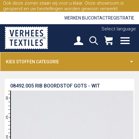
Ook deze zomer staan wij voor u klaar. Onze showroom is
geopend en uw bestellingen worden gewoon verwerkt.
WERKEN BIJ
CONTACT
REGISTRATIE
Select language
KIES STOFFEN CATEGORIE
08492.005
RIB BOORDSTOF GOTS - WIT
31
30
29
28
27
26
25
24
23
22
21
20