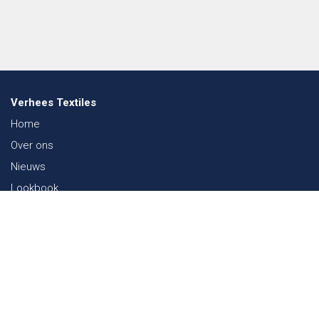
Verhees Textiles
Home
Over ons
Nieuws
Lookbook
Duurzaamheid in de Textiel
Beurzen
Werken bij
Contact
Webshop
FAQ