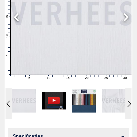
19
18
17
16
15
14
13
12
11
10
9
8
7
6
5
4
3
2
1
0
5
10
15
20
25
30
0
1
2
3
4
6
7
8
9
11
12
13
14
16
17
18
19
21
22
23
24
26
27
28
29
31
Specificaties