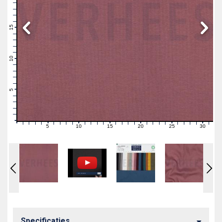
19
18
17
16
15
14
13
12
11
10
9
8
7
6
5
4
3
2
1
0
5
10
15
20
25
30
0
1
2
3
4
6
7
8
9
11
12
13
14
16
17
18
19
21
22
23
24
26
27
28
29
31
Specificaties