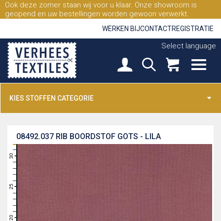
Ook deze zomer staan wij voor u klaar. Onze showroom is
geopend en uw bestellingen worden gewoon verwerkt.
WERKEN BIJ
CONTACT
REGISTRATIE
Select language
KIES STOFFEN CATEGORIE
08492.037
RIB BOORDSTOF GOTS - LILA
31
30
29
28
27
26
25
24
23
22
21
20