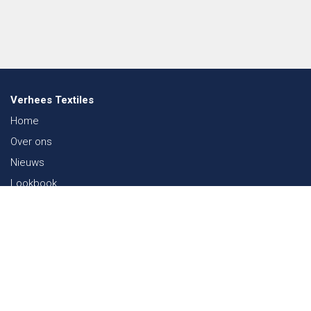
Verhees Textiles
Home
Over ons
Nieuws
Lookbook
Duurzaamheid in de Textiel
Beurzen
Werken bij
Contact
Webshop
FAQ