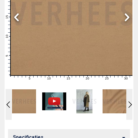
19
18
17
16
15
14
13
12
11
10
9
8
7
6
5
4
3
2
1
0
5
10
15
20
25
30
0
1
2
3
4
6
7
8
9
11
12
13
14
16
17
18
19
21
22
23
24
26
27
28
29
31
Specificaties