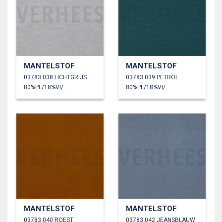
MANTELSTOF
MANTELSTOF
03783.038 LICHTGRIJS GEMÊLEERD
03783.039 PETROL
80%PL/18%VI/2%EA
80%PL/18%VI/2%EA
MANTELSTOF
MANTELSTOF
03783.040 ROEST
03783.042 JEANSBLAUW