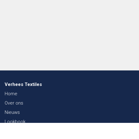
Verhees Textiles
Home
Over ons
Nieuws
Lookbook
Duurzaamheid in de Textiel