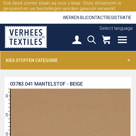
Ook deze zomer staan wij voor u klaar. Onze showroom is
geopend en uw bestellingen worden gewoon verwerkt.
WERKEN BIJ
CONTACT
REGISTRATIE
Select language
KIES STOFFEN CATEGORIE
03783.041
MANTELSTOF - BEIGE
31
30
29
28
27
26
25
24
23
22
21
20