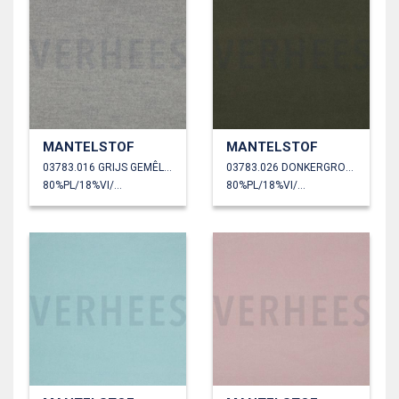
MANTELSTOF
MANTELSTOF
03783.016 GRIJS GEMÊLEERD
03783.026 DONKERGROEN
80%PL/18%VI/2%EA
80%PL/18%VI/2%EA