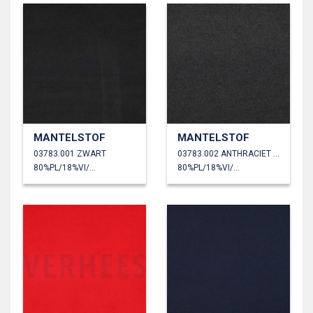
MANTELSTOF
MANTELSTOF
03783.001 ZWART
03783.002 ANTHRACIET GEMÊLEERD
80%PL/18%VI/2%EA
80%PL/18%VI/2%EA