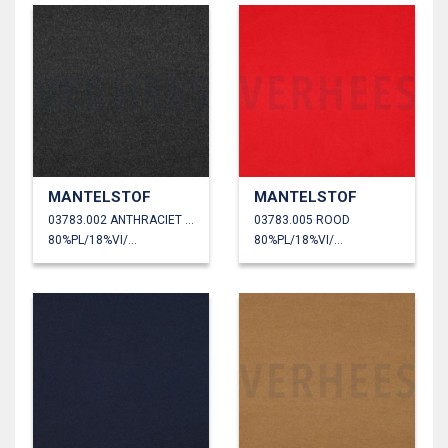
MANTELSTOF
MANTELSTOF
03783.002 ANTHRACIET GEMÊLEERD
03783.005 ROOD
80%PL/18%VI/2%EA
80%PL/18%VI/2%EA