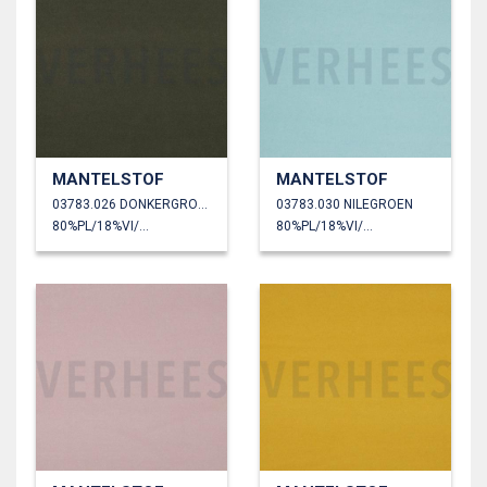
MANTELSTOF
MANTELSTOF
03783.026 DONKERGROEN
03783.030 NILEGROEN
80%PL/18%VI/2%EA
80%PL/18%VI/2%EA