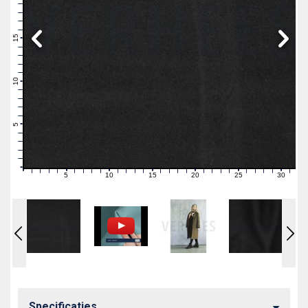
19
18
17
16
15
14
13
12
11
10
9
8
7
6
5
4
3
2
1
0
5
10
15
20
25
30
0
1
2
3
4
6
7
8
9
11
12
13
14
16
17
18
19
21
22
23
24
26
27
28
29
31
Specificaties