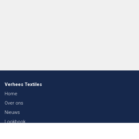
Verhees Textiles
Home
Over ons
Nieuws
Lookbook
Duurzaamheid in de Textiel