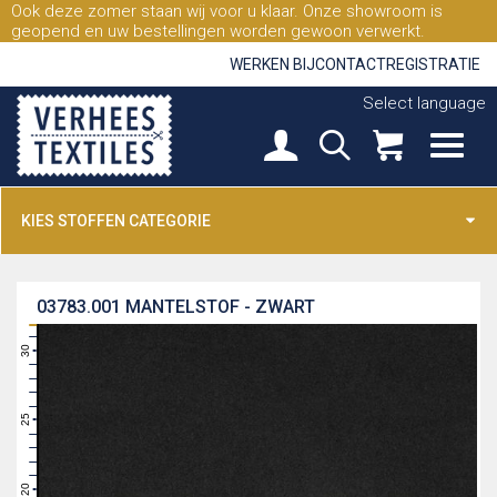
Ook deze zomer staan wij voor u klaar. Onze showroom is
geopend en uw bestellingen worden gewoon verwerkt.
WERKEN BIJ
CONTACT
REGISTRATIE
Select language
KIES STOFFEN CATEGORIE
03783.001
MANTELSTOF - ZWART
31
30
29
28
27
26
25
24
23
22
21
20