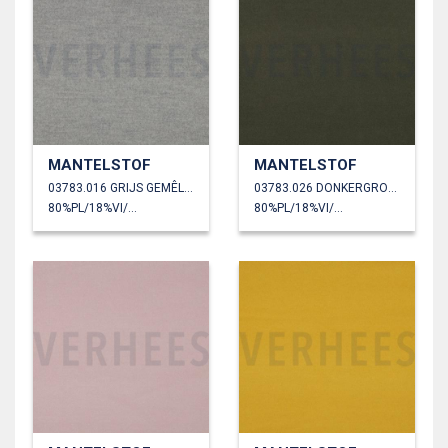
MANTELSTOF
MANTELSTOF
03783.016 GRIJS GEMÊLEERD
03783.026 DONKERGROEN
80%PL/18%VI/2%EA
80%PL/18%VI/2%EA