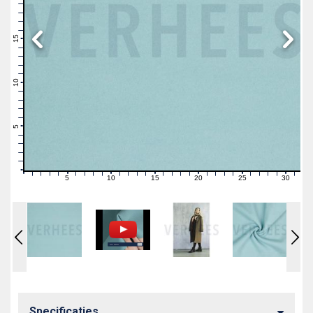
19
18
17
16
15
14
13
12
11
10
9
8
7
6
5
4
3
2
1
0
5
10
15
20
25
30
0
1
2
3
4
6
7
8
9
11
12
13
14
16
17
18
19
21
22
23
24
26
27
28
29
31
Specificaties