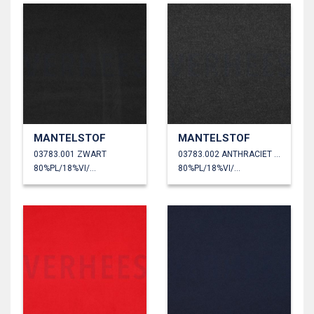
MANTELSTOF
MANTELSTOF
03783.001 ZWART
03783.002 ANTHRACIET GEMÊLEERD
80%PL/18%VI/2%EA
80%PL/18%VI/2%EA