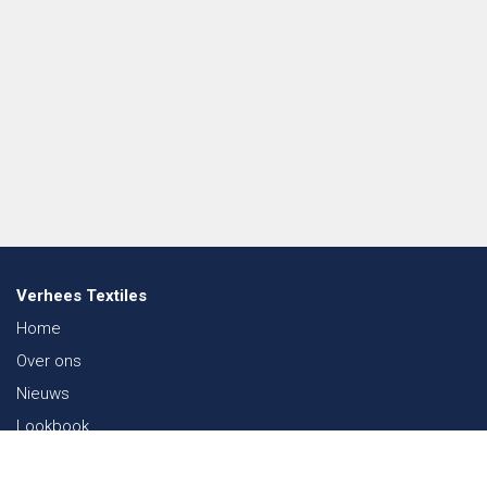
Verhees Textiles
Home
Over ons
Nieuws
Lookbook
Duurzaamheid in de Textiel