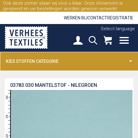
Ook deze zomer staan wij voor u klaar. Onze showroom is
geopend en uw bestellingen worden gewoon verwerkt.
WERKEN BIJ
CONTACT
REGISTRATIE
Select language
KIES STOFFEN CATEGORIE
03783.030
MANTELSTOF - NILEGROEN
31
30
29
28
27
26
25
24
23
22
21
20