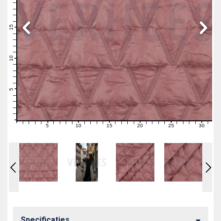
19
18
17
16
15
14
13
12
11
10
9
8
7
6
5
4
3
2
1
0
5
10
15
20
25
30
0
1
2
3
4
6
7
8
9
11
12
13
14
16
17
18
19
21
22
23
24
26
27
28
29
31
Specificaties