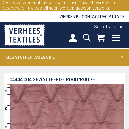
Ook deze zomer staan wij voor u klaar. Onze showroom is
geopend en uw bestellingen worden gewoon verwerkt.
WERKEN BIJ
CONTACT
REGISTRATIE
Select language
KIES STOFFEN CATEGORIE
04444.004
GEWATTEERD - ROOD/ROUGE
31
30
29
28
27
26
25
24
23
22
21
20