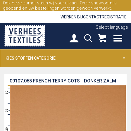
Ook deze zomer staan wij voor u klaar. Onze showroom is
geopend en uw bestellingen worden gewoon verwerkt.
WERKEN BIJ
CONTACT
REGISTRATIE
Select language
KIES STOFFEN CATEGORIE
09107.068
FRENCH TERRY GOTS - DONKER ZALM
31
30
29
28
27
26
25
24
23
22
21
20