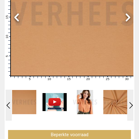
19
18
17
16
15
14
13
12
11
10
9
8
7
6
5
4
3
2
1
0
5
10
15
20
25
30
0
1
2
3
4
6
7
8
9
11
12
13
14
16
17
18
19
21
22
23
24
26
27
28
29
31
Beperkte voorraad