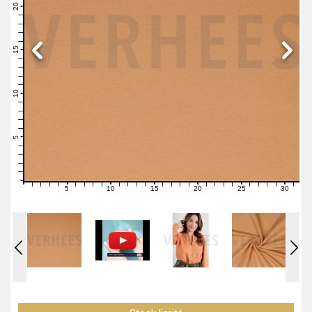
21
20
19
18
17
16
15
14
13
12
11
10
9
8
7
6
5
4
3
2
1
0
5
10
15
20
25
30
0
1
2
3
4
6
7
8
9
11
12
13
14
16
17
18
19
21
22
23
24
26
27
28
29
31