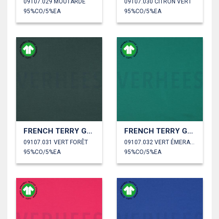
09107.029 MOUTARDE
09107.030 CITRON VERT
95%CO/5%EA
95%CO/5%EA
FRENCH TERRY GOTS
FRENCH TERRY GOTS
09107.031 VERT FORÊT
09107.032 VERT ÉMERAUDE
95%CO/5%EA
95%CO/5%EA