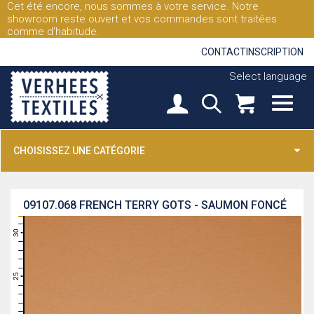
Cet été encore, nous sommes à votre service. Notre
showroom reste ouvert et vos commandes sont traitées
comme d'habitude.
CONTACT
INSCRIPTION
Select language
CHOISISSEZ UNE CATÉGORIE
09107.068
FRENCH TERRY GOTS - SAUMON FONCÉ
31
30
29
28
27
26
25
24
23
22