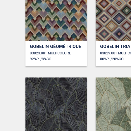
GOBELIN GÉOMÉTRIQUE
GOBELIN TRI
03823.001 MULTICOLORE
03829.001 MULTI
92%PL/8%CO
80%PL/20%CO