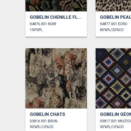
GOBELIN CHENILLE FLEURS
04876.001 NOIR
04877.001 ECRU
100%PL
80%PL/20%CO
GOBELIN CHATS
GOBELIN GÉO
03816.001 BRUN
03817.001 MULTI
90%PL/10%CO
90%PL/10%CO