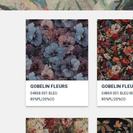
GOBELIN FLEURS
GOBELIN FLE
04868.001 BLEU
04869.001 BLEU M
80%PL/20%CO
80%PL/20%CO