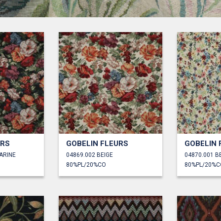
URS
GOBELIN FLEURS
GOBELIN 
ARINE
04869.002 BEIGE
04870.001 B
80%PL/20%CO
80%PL/20%C