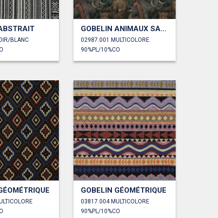
ABSTRAIT
GOBELIN ANIMAUX SAFARI
OIR/BLANC
02987.001 MULTICOLORE
O
90%PL/10%CO
 GÉOMÉTRIQUE
GOBELIN GÉOMÉTRIQUE
ULTICOLORE
03817.004 MULTICOLORE
O
90%PL/10%CO