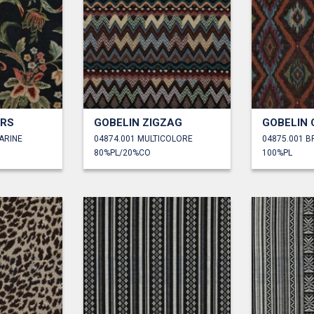
URS
GOBELIN ZIGZAG
ARINE
04874.001 MULTICOLORE
04875.001 B
80%PL/20%CO
100%PL