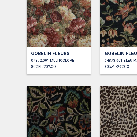
GOBELIN FLEURS
GOBELIN FLE
04872.001 MULTICOLORE
04873.001 BLEU M
80%PL/20%CO
80%PL/20%CO