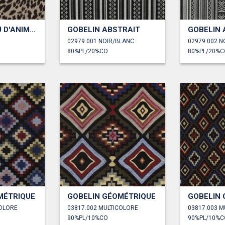
GOBELIN PEAU D'ANIMAL
GOBELIN ABSTRAIT
GOBELIN 
02979.001 NOIR/BLANC
02979.002 N
80%PL/20%CO
80%PL/20%C
MÉTRIQUE
GOBELIN GÉOMÉTRIQUE
GOBELIN
COLORE
03817.002 MULTICOLORE
03817.003 M
90%PL/10%CO
90%PL/10%C