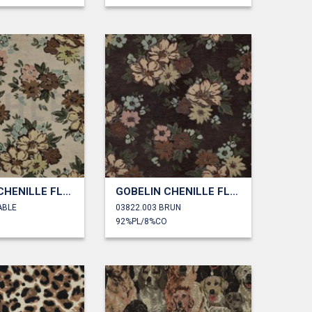
GOBELIN CHENILLE FLEURS
GOBELIN CHENILLE FLEURS
ABLE
03822.003 BRUN
92%PL/8%CO