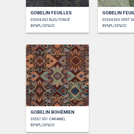
GOBELIN FEUILLES
GOBELIN FEUI
03334.002 BLEU FONCÉ
03334.003 VERT 
80%PL/20%CO
80%PL/20%CO
GOBELIN BOHÉMIEN
03557.001 CARAMEL
80%PL/20%CO