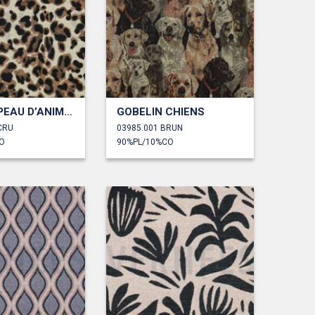
GOBELIN PEAU D’ANIMAL
GOBELIN CHIENS
CRU
03985.001 BRUN
O
90%PL/10%CO