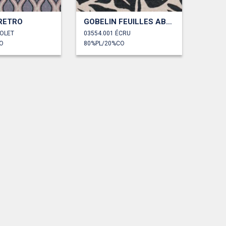
RETRO
GOBELIN FEUILLES ABSTRAITES
IOLET
03554.001 ÉCRU
O
80%PL/20%CO