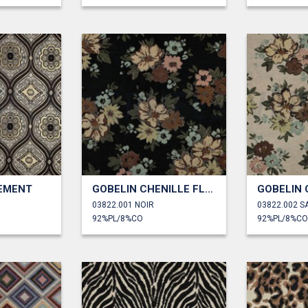
EMENT
GOBELIN CHENILLE FLEURS
03822.001 NOIR
03822.002 S
92%PL/8%CO
92%PL/8%CO