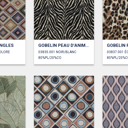
ANGLES
GOBELIN PEAU D’ANIMAL
COLORE
03835.001 NOIR/BLANC
03837.001 É
80%PL/20%CO
80%PL/20%C