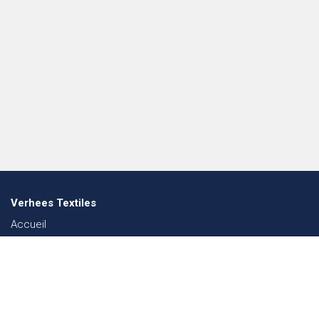
Verhees Textiles
Accueil
À propos
Actualités
Lookbook mode
Durabilité dans le Textile