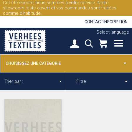
Cet été encore, nous sommes à votre service. Notre
showroom reste ouvert et vos commandes sont traitées
comme d'habitude.
CONTACT
INSCRIPTION
Select language
CHOISISSEZ UNE CATÉGORIE
Trier par :
Filtre