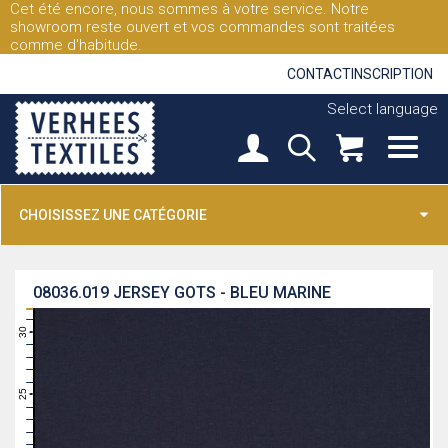
Cet été encore, nous sommes à votre service. Notre
showroom reste ouvert et vos commandes sont traitées
comme d'habitude.
CONTACT
INSCRIPTION
Select language
CHOISISSEZ UNE CATÉGORIE
08036.019
JERSEY GOTS - BLEU MARINE
31
30
29
28
27
26
25
24
23
22