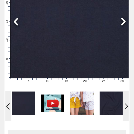
21
20
19
18
17
16
15
14
13
12
11
10
9
8
7
6
5
4
3
2
1
0
5
10
15
20
25
30
0
1
2
3
4
6
7
8
9
11
12
13
14
16
17
18
19
21
22
23
24
26
27
28
29
31