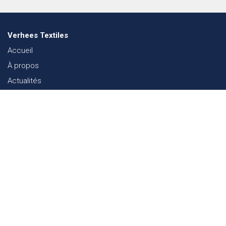
Verhees Textiles
Accueil
À propos
Actualités
Lookbook mode
Durabilité dans le Textile
Événements
Contact
Webshop
FAQ
Sitemap
Contact