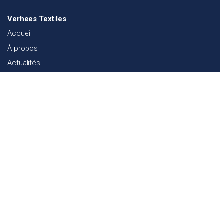
Verhees Textiles
Accueil
À propos
Actualités
Lookbook mode
Durabilité dans le Textile
Événements
Contact
Webshop
FAQ
Sitemap
Contact
Paalgravenlaan 10