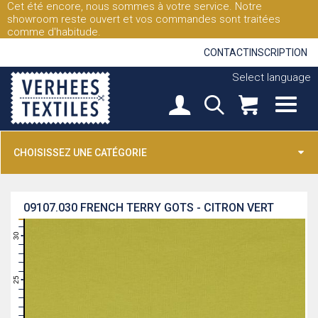
Cet été encore, nous sommes à votre service. Notre
showroom reste ouvert et vos commandes sont traitées
comme d'habitude.
CONTACT
INSCRIPTION
Select language
CHOISISSEZ UNE CATÉGORIE
09107.030
FRENCH TERRY GOTS - CITRON VERT
31
30
29
28
27
26
25
24
23
22