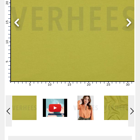
21
20
19
18
17
16
15
14
13
12
11
10
9
8
7
6
5
4
3
2
1
0
5
10
15
20
25
30
0
1
2
3
4
6
7
8
9
11
12
13
14
16
17
18
19
21
22
23
24
26
27
28
29
31