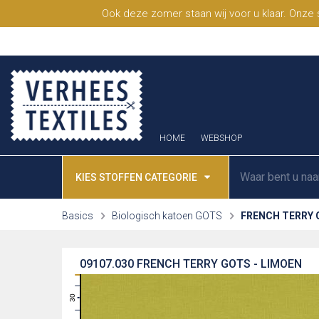
Ook deze zomer staan wij voor u klaar. Onze
HOME
WEBSHOP
KIES STOFFEN CATEGORIE
Basics
Biologisch katoen GOTS
FRENCH TERRY
09107.030
FRENCH TERRY GOTS - LIMOEN
31
30
29