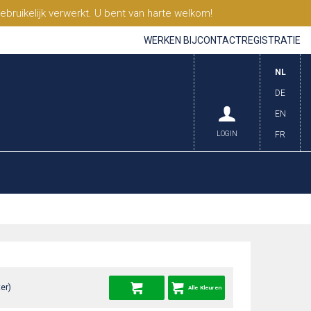
ruikelijk verwerkt. U bent van harte welkom!
WERKEN BIJ
CONTACT
REGISTRATIE
NL
DE
EN
LOGIN
FR
er)
Alle Kleuren