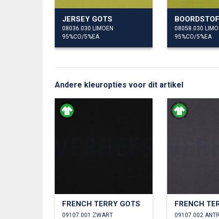
JERSEY GOTS
BOORDSTOF
08036.030 LIMOEN
08058.030 LIM
95%CO/5%EA
95%CO/5%EA
Andere kleuropties voor dit artikel
FRENCH TERRY GOTS
FRENCH TE
09107.001 ZWART
09107.002 ANT