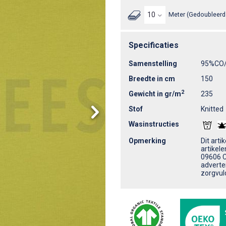
Meter (Gedoubleerd 
Specificaties
Samenstelling
95%CO
Breedte in cm
150
2
Gewicht in gr/m
235
Stof
Knitted
Wasinstructies
Opmerking
Dit art
artikel
09606 C
adverte
zorgvul