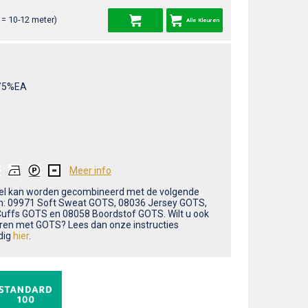
= 10-12 meter)
Alle Kleuren
/5%EA
Meer info
ikel kan worden gecombineerd met de volgende
en: 09971 Soft Sweat GOTS, 08036 Jersey GOTS,
uffs GOTS en 08058 Boordstof GOTS. Wilt u ook
ren met GOTS? Lees dan onze instructies
dig
hier
.