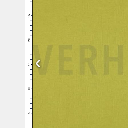
28
27
26
25
24
23
22
21
20
19
18
17
16
15
14
13
12
11
10
9
8
7
6
5
4
3
2