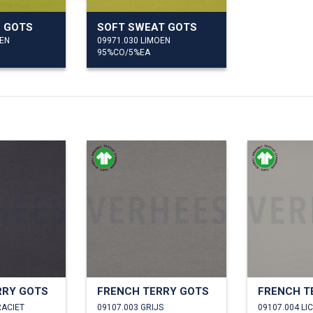
 GOTS
SOFT SWEAT GOTS
OEN
09971.030 LIMOEN
95%CO/5%EA
RRY GOTS
FRENCH TERRY GOTS
FRENCH T
RACIET
09107.003 GRIJS
09107.004 LI