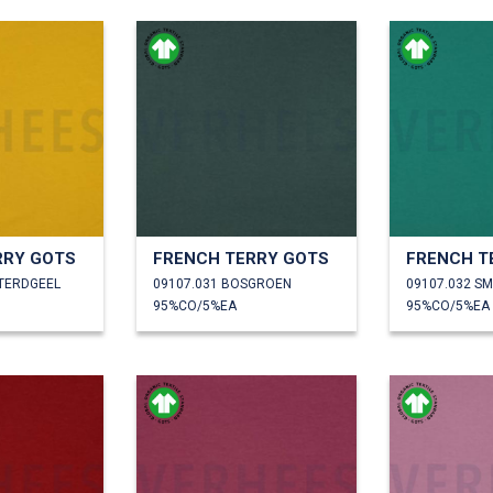
RRY GOTS
FRENCH TERRY GOTS
FRENCH T
TERDGEEL
09107.031 BOSGROEN
09107.032 
95%CO/5%EA
95%CO/5%EA