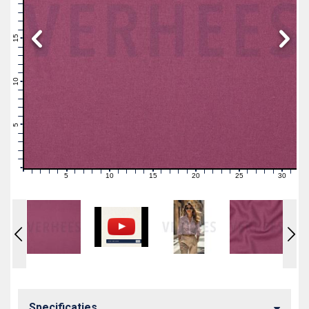
19
18
17
16
15
14
13
12
11
10
9
8
7
6
5
4
3
2
1
0
5
10
15
20
25
30
0
1
2
3
4
6
7
8
9
11
12
13
14
16
17
18
19
21
22
23
24
26
27
28
29
31
Specificaties