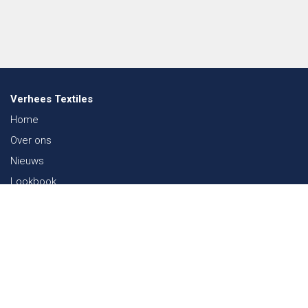
Verhees Textiles
Home
Over ons
Nieuws
Lookbook
Duurzaamheid in de Textiel
Beurzen
Werken bij
Contact
Webshop
FAQ