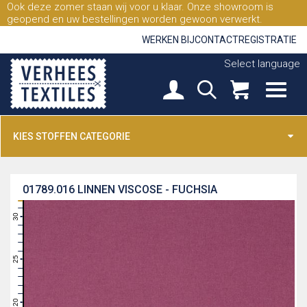
Ook deze zomer staan wij voor u klaar. Onze showroom is
geopend en uw bestellingen worden gewoon verwerkt.
WERKEN BIJ
CONTACT
REGISTRATIE
Select language
KIES STOFFEN CATEGORIE
01789.016
LINNEN VISCOSE - FUCHSIA
31
30
29
28
27
26
25
24
23
22
21
20