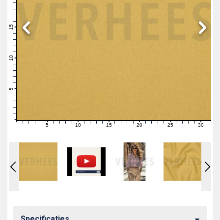
19
18
17
16
15
14
13
12
11
10
9
8
7
6
5
4
3
2
1
0
5
10
15
20
25
30
0
1
2
3
4
6
7
8
9
11
12
13
14
16
17
18
19
21
22
23
24
26
27
28
29
31
Specificaties