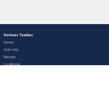
Verhees Textiles
Home
Over ons
Nieuws
Lookbook
Duurzaamheid in de Textiel
Beurzen
Werken bij
Contact
Webshop
FAQ