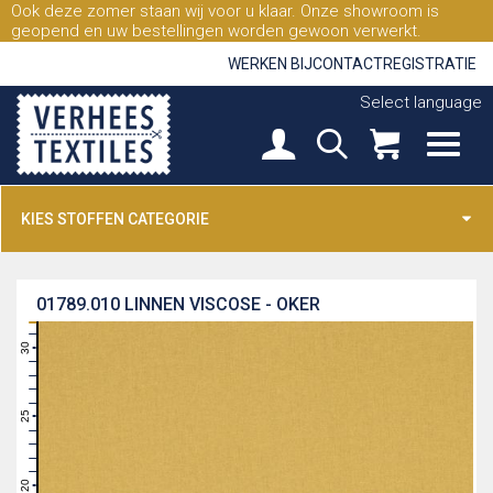
Ook deze zomer staan wij voor u klaar. Onze showroom is
geopend en uw bestellingen worden gewoon verwerkt.
WERKEN BIJ
CONTACT
REGISTRATIE
Select language
KIES STOFFEN CATEGORIE
01789.010
LINNEN VISCOSE - OKER
31
30
29
28
27
26
25
24
23
22
21
20