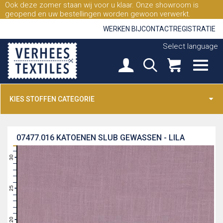
Ook deze zomer staan wij voor u klaar. Onze showroom is
geopend en uw bestellingen worden gewoon verwerkt.
WERKEN BIJ
CONTACT
REGISTRATIE
Select language
KIES STOFFEN CATEGORIE
07477.016
KATOENEN SLUB GEWASSEN - LILA
31
30
29
28
27
26
25
24
23
22
21
20