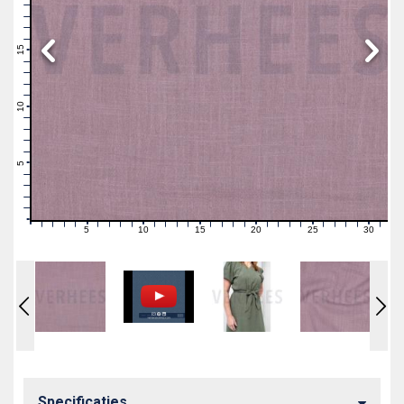
19
18
17
16
15
14
13
12
11
10
9
8
7
6
5
4
3
2
1
0
5
10
15
20
25
30
0
1
2
3
4
6
7
8
9
11
12
13
14
16
17
18
19
21
22
23
24
26
27
28
29
31
Specificaties