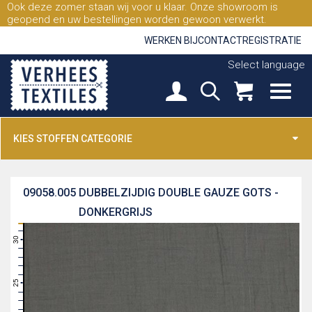
Ook deze zomer staan wij voor u klaar. Onze showroom is
geopend en uw bestellingen worden gewoon verwerkt.
WERKEN BIJ
CONTACT
REGISTRATIE
Select language
KIES STOFFEN CATEGORIE
09058.005
DUBBELZIJDIG DOUBLE GAUZE GOTS -
DONKERGRIJS
31
30
29
28
27
26
25
24
23