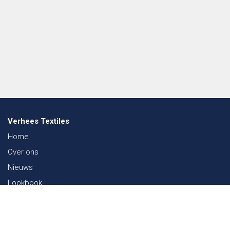
Verhees Textiles
Home
Over ons
Nieuws
Lookbook
Duurzaamheid in de Textiel
Beurzen
Werken bij