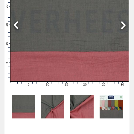
22
21
20
19
18
17
16
15
14
13
12
11
10
9
8
7
6
5
4
3
2
1
0
5
10
15
20
25
30
0
1
2
3
4
6
7
8
9
11
12
13
14
16
17
18
19
21
22
23
24
26
27
28
29
31