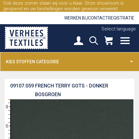
Ook deze zomer staan wij voor u klaar. Onze showroom is
geopend en uw bestellingen worden gewoon verwerkt.
WERKEN BIJ
CONTACT
REGISTRATIE
Select language
KIES STOFFEN CATEGORIE
09107.059
FRENCH TERRY GOTS - DONKER
BOSGROEN
31
30
29
28
27
26
25
24
23