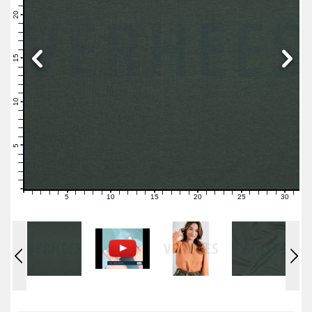
22
21
20
19
18
17
16
15
14
13
12
11
10
9
8
7
6
5
4
3
2
1
0
5
10
15
20
25
30
0
1
2
3
4
6
7
8
9
11
12
13
14
16
17
18
19
21
22
23
24
26
27
28
29
31