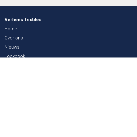
Verhees Textiles
Home
Over ons
Nieuws
Lookbook
Duurzaamheid in de Textiel
Beurzen
Werken bij
Contact
Webshop
FAQ
Sitemap
Contact