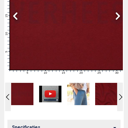
19
18
17
16
15
14
13
12
11
10
9
8
7
6
5
4
3
2
1
0
5
10
15
20
25
30
0
1
2
3
4
6
7
8
9
11
12
13
14
16
17
18
19
21
22
23
24
26
27
28
29
31
Specificaties