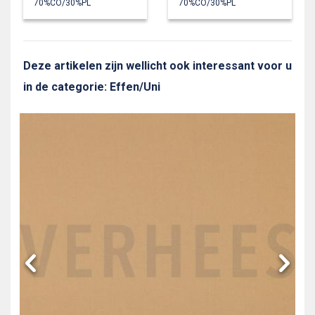
70%CO/30%PL
70%CO/30%PL
Deze artikelen zijn wellicht ook interessant voor u
in de categorie: Effen/Uni