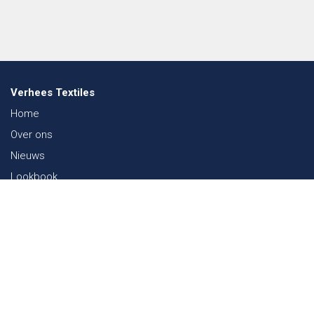
Verhees Textiles
Home
Over ons
Nieuws
Lookbook
Duurzaamheid in de Textiel
Beurzen
Werken bij
Contact
Webshop
FAQ