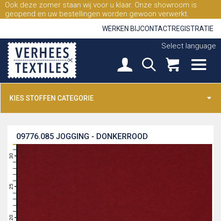
Ook deze zomer staan wij voor u klaar. Onze showroom is
geopend en uw bestellingen worden gewoon verwerkt.
WERKEN BIJ
CONTACT
REGISTRATIE
Select language
KIES STOFFEN CATEGORIE
09776.085
JOGGING - DONKERROOD
31
30
29
28
27
26
25
24
23
22
21
20