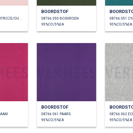
F
BOORDSTOF
BOORDST
08766.047 ZACHTROZE/OUDROZE
08766.050 BOSGROEN
08766.051 C
95%CO/5%EA
95%CO/5%EA
F
BOORDSTOF
BOORDST
LAAM
08766.061 PAARS
08766.062 E
95%CO/5%EA
95%CO/5%EA