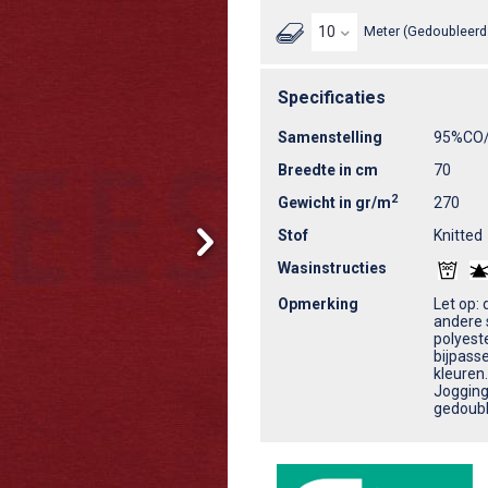
Meter (Gedoubleerd 
Specificaties
Samenstelling
95%CO
Breedte in cm
70
2
Gewicht in gr/m
270
Stof
Knitted
Wasinstructies
Opmerking
Let op:
andere 
polyeste
bijpasse
kleuren.
Jogging 
gedoubl