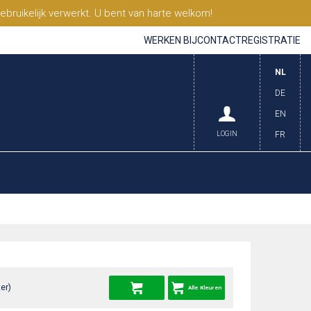
ruikelijk verwerkt. U bent van harte welkom!
WERKEN BIJ
CONTACT
REGISTRATIE
NL
DE
EN
LOGIN
FR
er)
Alle Kleuren