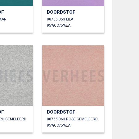
OF
BOORDSTOF
YAAN
08766.053 LILA
95%CO/5%EA
OF
BOORDSTOF
CRU GEMÊLEERD
08766.063 ROSE GEMÊLEERD
95%CO/5%EA