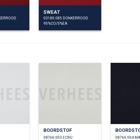
SWEAT
NKERROOD
03180.085 DONKERROOD
95%CO/5%EA
F
BOORDSTOF
BOORDST
08766.003 ECRU
08766.004 M