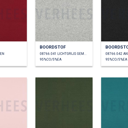
F
BOORDSTOF
BOORDST
SEN
08766.041 LICHTGRIJS GEMÊLEERD
95%CO/5%EA
95%CO/5%EA