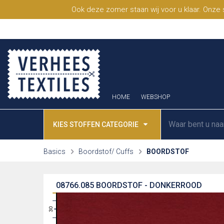
Ook deze zomer staan wij voor u klaar. Onze
HOME
WEBSHOP
KIES STOFFEN CATEGORIE
Basics
Boordstof/ Cuffs
BOORDSTOF
08766.085
BOORDSTOF - DONKERROOD
31
30
29