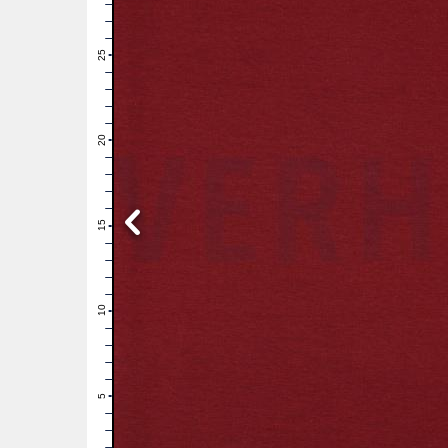
28
27
26
25
24
23
22
21
20
19
18
17
16
15
14
13
12
11
10
9
8
7
6
5
4
3
2