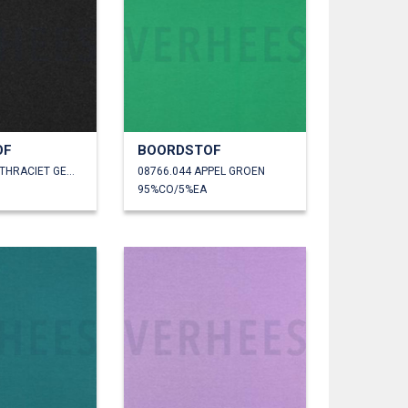
OF
BOORDSTOF
08766.042 ANTHRACIET GEMÊLEERD
08766.044 APPEL GROEN
95%CO/5%EA