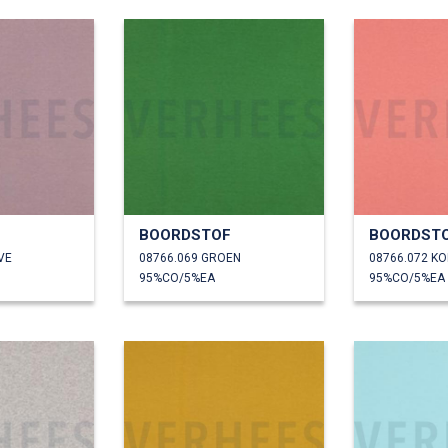
F
BOORDSTOF
BOORDST
VE
08766.069 GROEN
08766.072 K
95%CO/5%EA
95%CO/5%EA