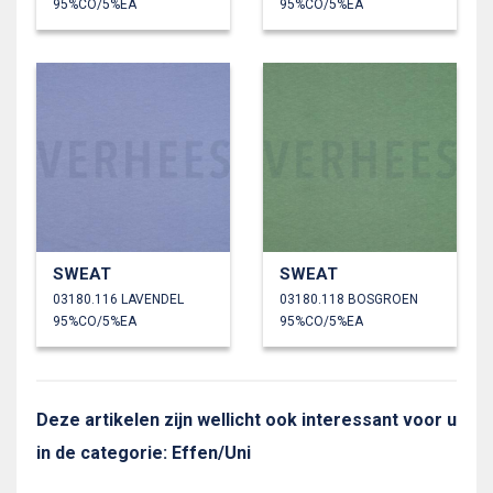
95%CO/5%EA
95%CO/5%EA
SWEAT
SWEAT
03180.116 LAVENDEL
03180.118 BOSGROEN
95%CO/5%EA
95%CO/5%EA
Deze artikelen zijn wellicht ook interessant voor u
in de categorie: Effen/Uni