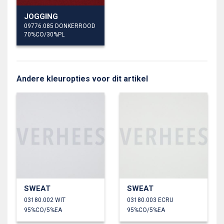
JOGGING
09776.085 DONKERROOD
70%CO/30%PL
Andere kleuropties voor dit artikel
SWEAT
SWEAT
03180.002 WIT
03180.003 ECRU
95%CO/5%EA
95%CO/5%EA