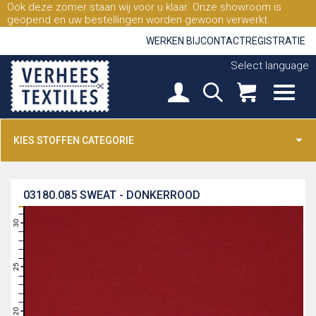
Ook deze zomer staan wij voor u klaar. Onze showroom is
geopend en uw bestellingen worden gewoon verwerkt.
WERKEN BIJ
CONTACT
REGISTRATIE
Select language
KIES STOFFEN CATEGORIE
03180.085
SWEAT - DONKERROOD
31
30
29
28
27
26
25
24
23
22
21
20