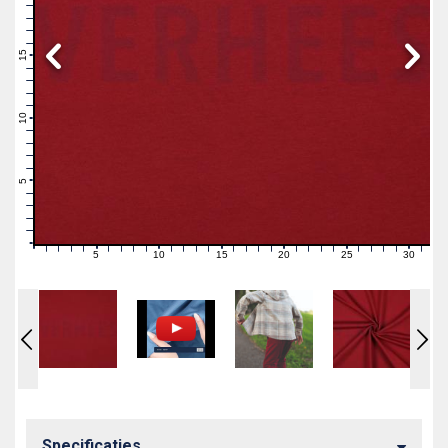
19
18
17
16
15
14
13
12
11
10
9
8
7
6
5
4
3
2
1
0
5
10
15
20
25
30
0
1
2
3
4
6
7
8
9
11
12
13
14
16
17
18
19
21
22
23
24
26
27
28
29
31
Specificaties