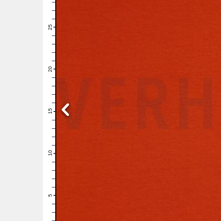
28
27
26
25
24
23
22
21
20
19
18
17
16
15
14
13
12
11
10
9
8
7
6
5
4
3
2