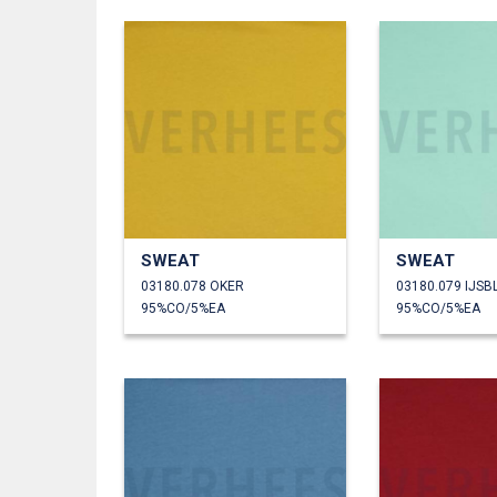
SWEAT
SWEAT
03180.078 OKER
03180.079 IJS
95%CO/5%EA
95%CO/5%EA