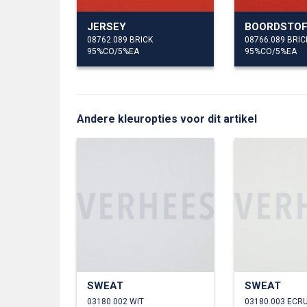
JERSEY
BOORDSTO
08762.089 BRICK
08766.089 BRIC
95%CO/5%EA
95%CO/5%EA
Andere kleuropties voor dit artikel
SWEAT
SWEAT
03180.002 WIT
03180.003 ECR