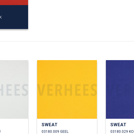
F
K
SWEAT
SWEAT
U
03180.009 GEEL
03180.029 K