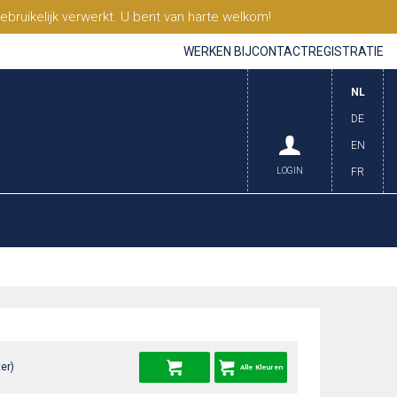
ruikelijk verwerkt. U bent van harte welkom!
WERKEN BIJ
CONTACT
REGISTRATIE
NL
DE
EN
LOGIN
FR
er)
Alle Kleuren