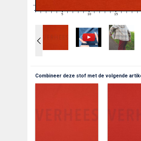
1
0
0
5
10
15
1
2
3
4
6
7
8
9
11
12
13
14
16
17
18
19
Combineer deze stof met de volgende artik