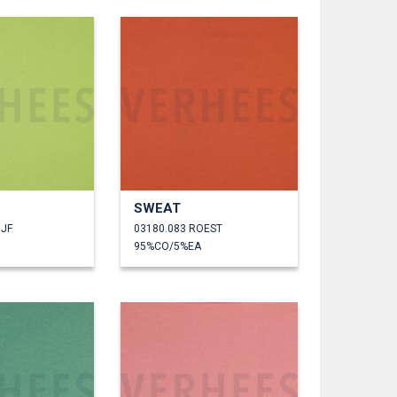
SWEAT
IJF
03180.083 ROEST
95%CO/5%EA