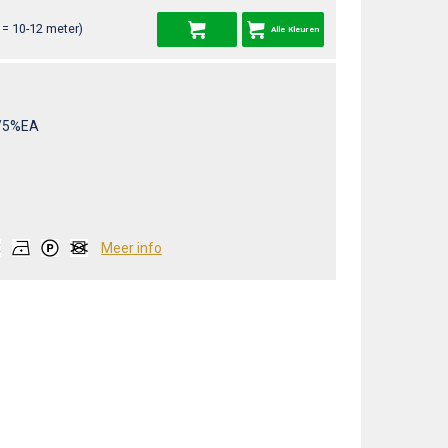
= 10-12 meter)
Alle Kleuren
/5%EA
Meer info