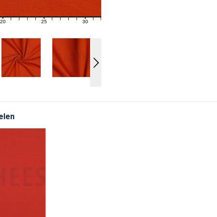
20
25
30
21
22
23
24
26
27
28
29
31
elen