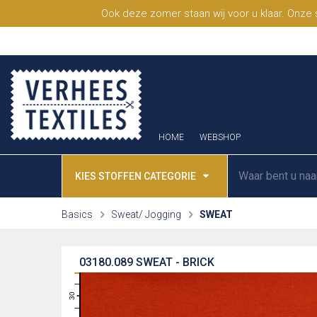
Ook deze zomer staan wij voor u klaar. Onze
HOME
WEBSHOP
KIES STOFFEN CATEGORIE
Basics
Sweat/ Jogging
SWEAT
03180.089
SWEAT - BRICK
31
30
29