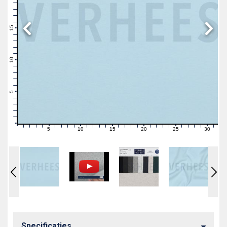
19
18
17
16
15
14
13
12
11
10
9
8
7
6
5
4
3
2
1
0
5
10
15
20
25
30
0
1
2
3
4
6
7
8
9
11
12
13
14
16
17
18
19
21
22
23
24
26
27
28
29
31
Specificaties