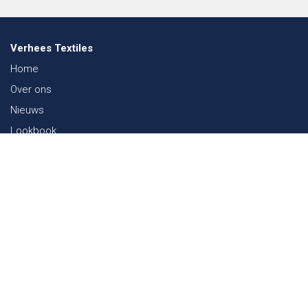
Verhees Textiles
Home
Over ons
Nieuws
Lookbook
Duurzaamheid in de Textiel
Beurzen
Werken bij
Contact
Webshop
FAQ
Sitemap