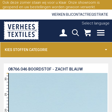
Ook deze zomer staan wij voor u klaar. Onze showroom is
geopend en uw bestellingen worden gewoon verwerkt.
WERKEN BIJ
CONTACT
REGISTRATIE
Select language
KIES STOFFEN CATEGORIE
08766.046
BOORDSTOF - ZACHT BLAUW
31
30
29
28
27
26
25
24
23
22
21
20