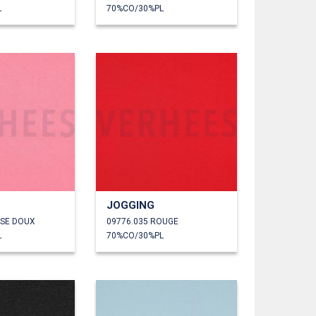
L
70%CO/30%PL
JOGGING
OSE DOUX
09776.035 ROUGE
L
70%CO/30%PL