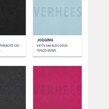
JOGGING
09776.042 ANTHRACITE CHINÉ
09776.046 BLEU DOUX
L
70%CO/30%PL