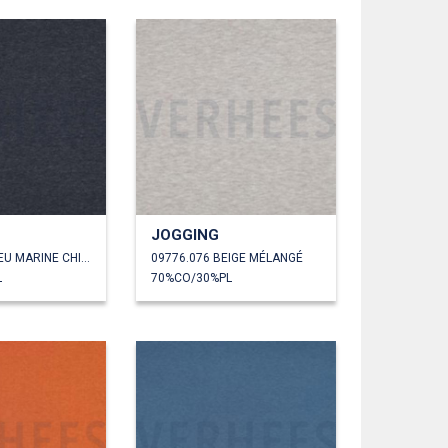
JOGGING
09776.075 BLEU MARINE CHINÉ
09776.076 BEIGE MÉLANGÉ
L
70%CO/30%PL