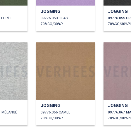
JOGGING
JOGGING
T FORÊT
09776.053 LILAS
09776.055 GR
70%CO/30%PL
70%CO/30%P
JOGGING
JOGGING
U MÉLANGÉ
09776.066 CAMEL
09776.067 M
70%CO/30%PL
70%CO/30%P