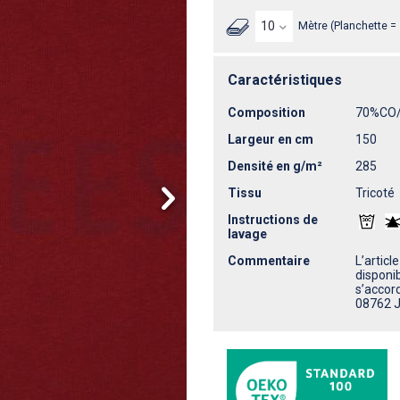
Mètre (Planchette =
Caractéristiques
Composition
70%CO
Largeur en cm
150
Densité en g/m²
285
Tissu
Tricoté
Instructions de
lavage
Commentaire
L’articl
disponi
s’accor
08762 J