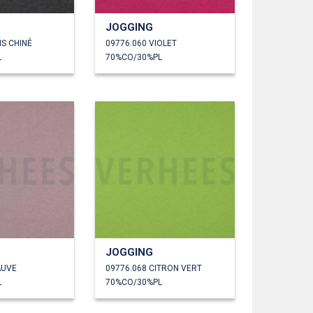
JOGGING
IS CHINÉ
09776.060 VIOLET
L
70%CO/30%PL
JOGGING
AUVE
09776.068 CITRON VERT
L
70%CO/30%PL