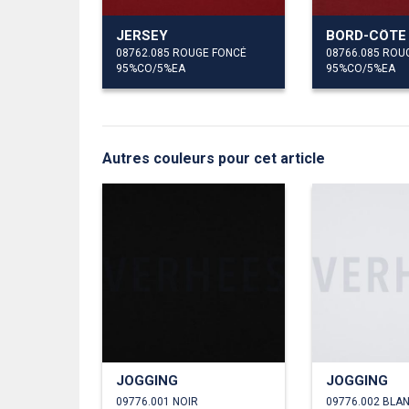
JERSEY
BORD-CÔTE
08762.085 ROUGE FONCÉ
08766.085 ROU
95%CO/5%EA
95%CO/5%EA
Autres couleurs pour cet article
JOGGING
JOGGING
09776.001 NOIR
09776.002 BLA