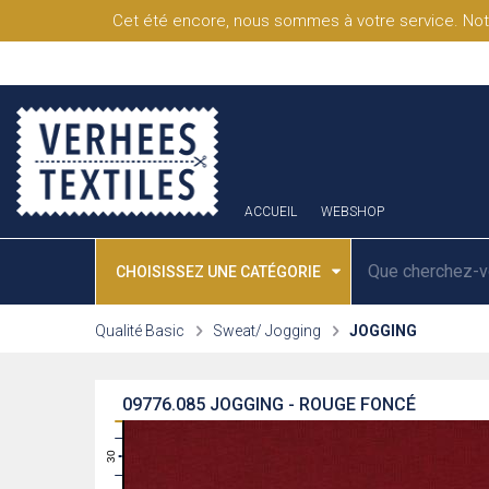
Cet été encore, nous sommes à votre service. Not
ACCUEIL
WEBSHOP
CHOISISSEZ UNE CATÉGORIE
Qualité Basic
Sweat/ Jogging
JOGGING
09776.085
JOGGING - ROUGE FONCÉ
31
30
29