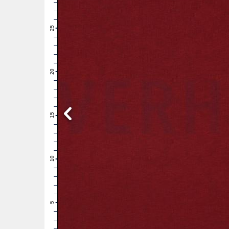
28
27
26
25
24
23
22
21
20
19
18
17
16
15
14
13
12
11
10
9
8
7
6
5
4
3
2