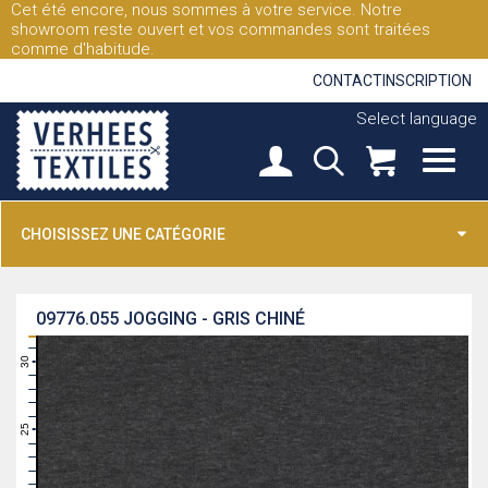
Cet été encore, nous sommes à votre service. Notre
showroom reste ouvert et vos commandes sont traitées
comme d'habitude.
CONTACT
INSCRIPTION
Select language
CHOISISSEZ UNE CATÉGORIE
09776.055
JOGGING - GRIS CHINÉ
31
30
29
28
27
26
25
24
23
22