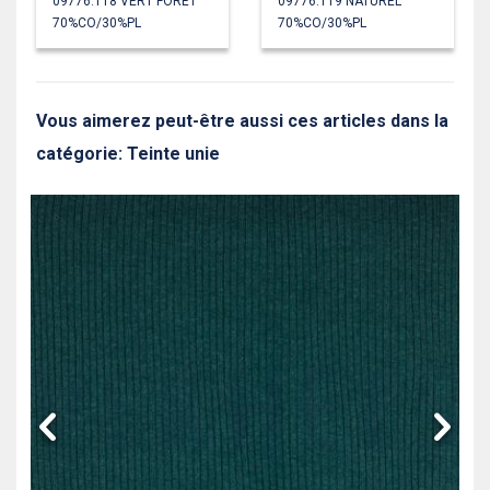
09776.118 VERT FORÊT
09776.119 NATUREL
70%CO/30%PL
70%CO/30%PL
Vous aimerez peut-être aussi ces articles dans la
catégorie: Teinte unie