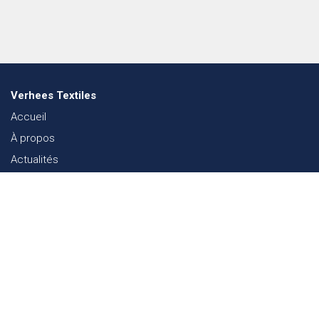
Verhees Textiles
Accueil
À propos
Actualités
Lookbook mode
Durabilité dans le Textile
Événements
Contact
Webshop
FAQ
Sitemap