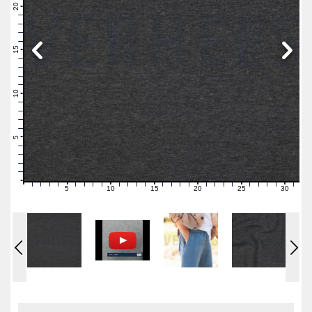
21
20
19
18
17
16
15
14
13
12
11
10
9
8
7
6
5
4
3
2
1
0
5
10
15
20
25
30
0
1
2
3
4
6
7
8
9
11
12
13
14
16
17
18
19
21
22
23
24
26
27
28
29
31