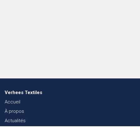
Verhees Textiles
Accueil
À propos
Actualités
Lookbook mode
Durabilité dans le Textile