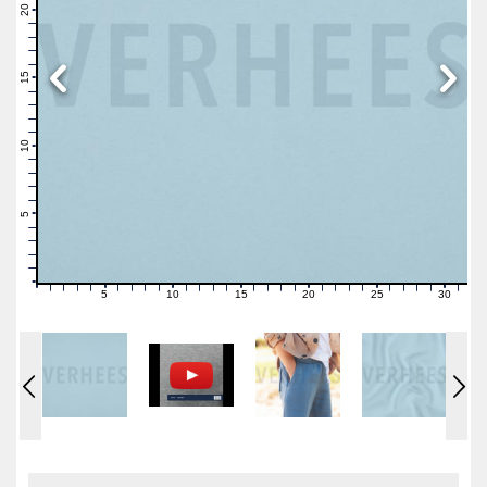
21
20
19
18
17
16
15
14
13
12
11
10
9
8
7
6
5
4
3
2
1
0
5
10
15
20
25
30
0
1
2
3
4
6
7
8
9
11
12
13
14
16
17
18
19
21
22
23
24
26
27
28
29
31