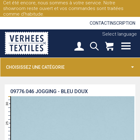
Cet été encore, nous sommes à votre service. Notre
showroom reste ouvert et vos commandes sont traitées
comme d'habitude.
CONTACT
INSCRIPTION
Select language
CHOISISSEZ UNE CATÉGORIE
09776.046
JOGGING - BLEU DOUX
31
30
29
28
27
26
25
24
23
22