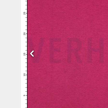
28
27
26
25
24
23
22
21
20
19
18
17
16
15
14
13
12
11
10
9
8
7
6
5
4
3
2