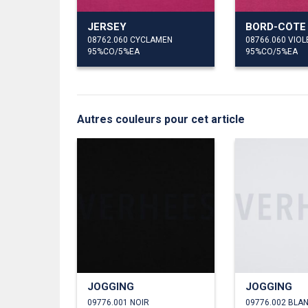
JERSEY
BORD-CÔTE
08762.060 CYCLAMEN
08766.060 VIOL
95%CO/5%EA
95%CO/5%EA
Autres couleurs pour cet article
JOGGING
JOGGING
09776.001 NOIR
09776.002 BLA