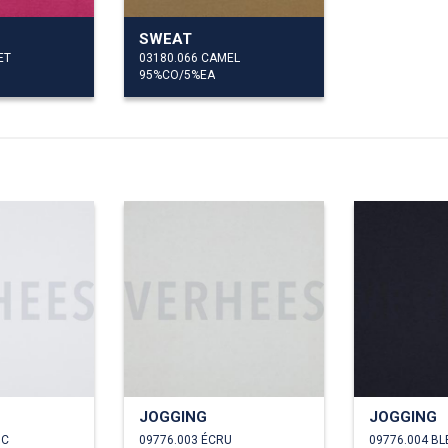
SWEAT
ET
03180.066 CAMEL
95%CO/5%EA
JOGGING
JOGGING
NC
09776.003 ÉCRU
09776.004 BL