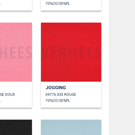
L
70%CO/30%PL
JOGGING
OSE DOUX
09776.035 ROUGE
L
70%CO/30%PL