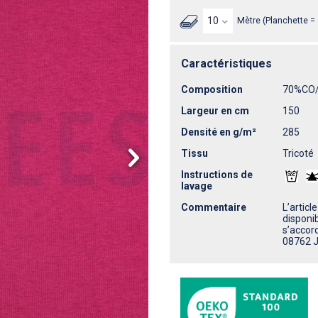
Mètre (Planchette =
Caractéristiques
Composition
70%CO
Largeur en cm
150
Densité en g/m²
285
Tissu
Tricoté
Instructions de
lavage
Commentaire
L’articl
disponi
s’accor
08762 J