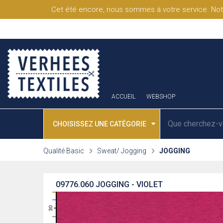
Cet été encore, nous sommes à votre service. Not
ACCUEIL
WEBSHOP
CHOISISSEZ UNE CATÉGORIE
Qualité Basic
Sweat/ Jogging
JOGGING
09776.060
JOGGING - VIOLET
31
30
29