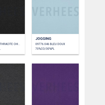
JOGGING
09776.042 ANTHRACITE CHINÉ
09776.046 BLEU DOUX
L
70%CO/30%PL