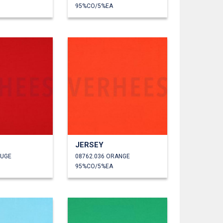
95%CO/5%EA
JERSEY
OUGE
08762.036 ORANGE
95%CO/5%EA