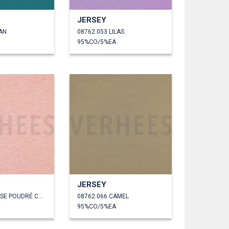
JERSEY
AN
08762.053 LILAS
95%CO/5%EA
JERSEY
08762.063 ROSE POUDRÉ CHINÉ
08762.066 CAMEL
95%CO/5%EA