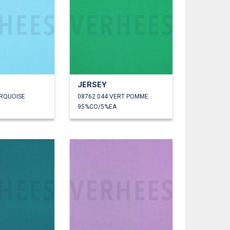
JERSEY
URQUOISE
08762.044 VERT POMME
95%CO/5%EA