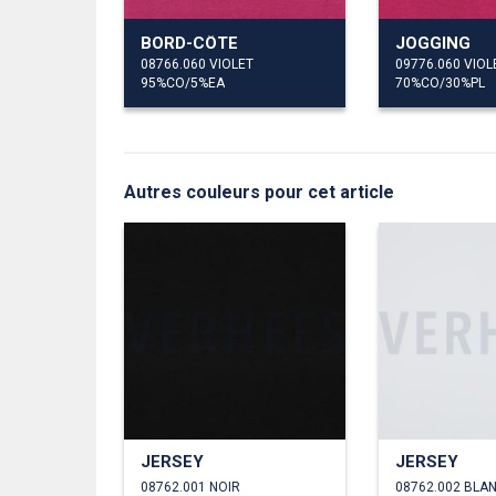
BORD-CÔTE
JOGGING
08766.060 VIOLET
09776.060 VIOL
95%CO/5%EA
70%CO/30%PL
Autres couleurs pour cet article
JERSEY
JERSEY
08762.001 NOIR
08762.002 BLA