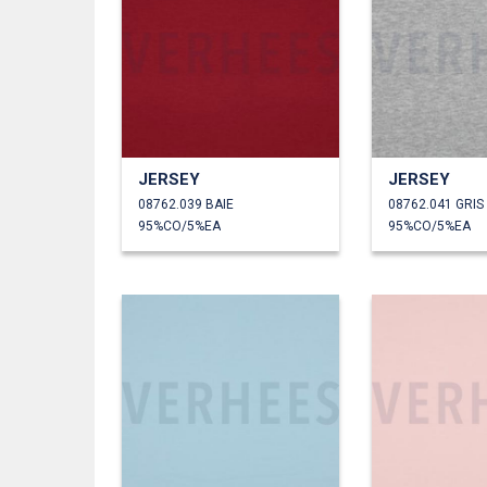
JERSEY
JERSEY
08762.039 BAIE
08762.041 GRIS
95%CO/5%EA
95%CO/5%EA