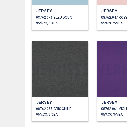
JERSEY
JERSEY
08762.046 BLEU DOUX
08762.047 ROS
95%CO/5%EA
95%CO/5%EA
JERSEY
JERSEY
08762.055 GRIS CHINÉ
08762.061 VIOL
95%CO/5%EA
95%CO/5%EA