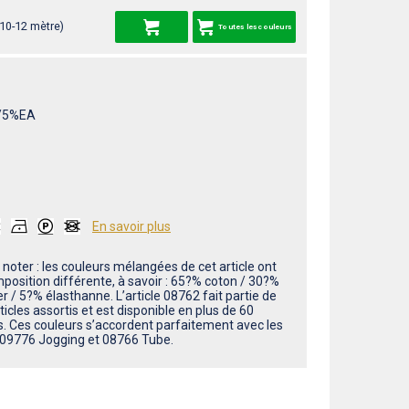
 10-12 mètre)
Toutes les couleurs
/5%EA
En savoir plus
 noter : les couleurs mélangées de cet article ont
position différente, à savoir : 65?% coton / 30?%
r / 5?% élasthanne. L’article 08762 fait partie de
ticles assortis et est disponible en plus de 60
s. Ces couleurs s’accordent parfaitement avec les
s 09776 Jogging et 08766 Tube.