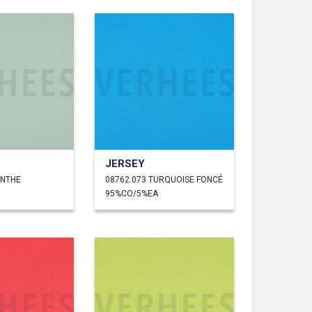
JERSEY
ENTHE
08762.073 TURQUOISE FONCÉ
95%CO/5%EA