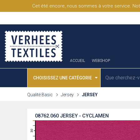
Cet été encore, nous sommes à votre service. Not
ACCUEIL
WEBSHOP
CHOISISSEZ UNE CATÉGORIE
Qualité Basic
Jersey
JERSEY
08762.060
JERSEY - CYCLAMEN
31
30
29