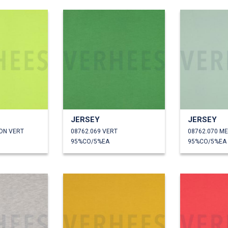
JERSEY
JERSEY
RON VERT
08762.069 VERT
08762.070 M
95%CO/5%EA
95%CO/5%EA