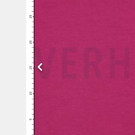
28
27
26
25
24
23
22
21
20
19
18
17
16
15
14
13
12
11
10
9
8
7
6
5
4
3
2