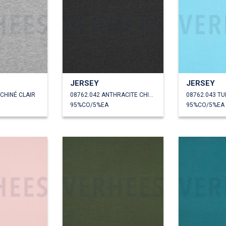
JERSEY
JERSEY
 CHINÉ CLAIR
08762.042 ANTHRACITE CHINÉ
08762.043 T
95%CO/5%EA
95%CO/5%EA