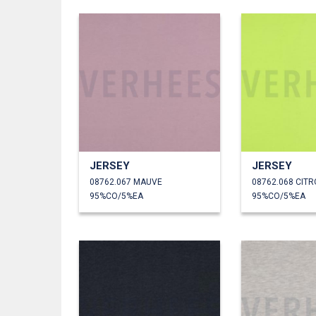
JERSEY
JERSEY
08762.067 MAUVE
08762.068 CIT
95%CO/5%EA
95%CO/5%EA