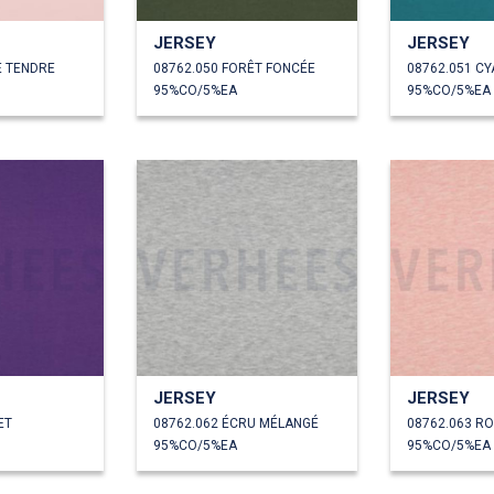
JERSEY
JERSEY
E TENDRE
08762.050 FORÊT FONCÉE
08762.051 CY
95%CO/5%EA
95%CO/5%EA
JERSEY
JERSEY
ET
08762.062 ÉCRU MÉLANGÉ
95%CO/5%EA
95%CO/5%EA