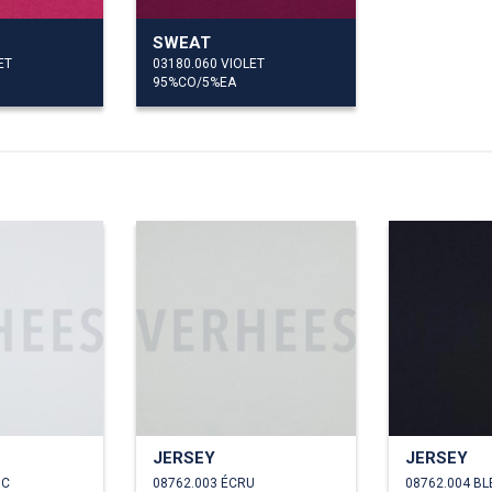
SWEAT
ET
03180.060 VIOLET
95%CO/5%EA
JERSEY
JERSEY
NC
08762.003 ÉCRU
08762.004 BL