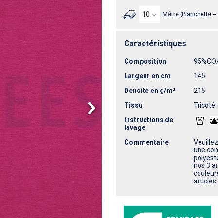
Mètre (Planchette =
Caractéristiques
Composition
95%CO
Largeur en cm
145
Densité en g/m²
215
Tissu
Tricoté
Instructions de
lavage
Commentaire
Veuillez
une com
polyeste
nos 3 ar
couleur
article