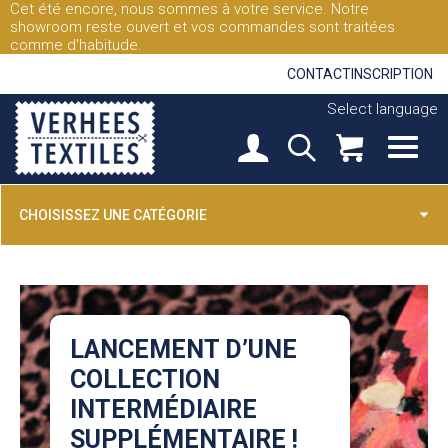
Cet été encore, nous sommes à votre service. Notre
showroom reste ouvert et vos commandes sont traitées
comme d'habitude.
CONTACT
INSCRIPTION
Select language
CHOISISSEZ UNE CATÉGORIE
LANCEMENT D’UNE
COLLECTION
INTERMÉDIAIRE
SUPPLÉMENTAIRE !