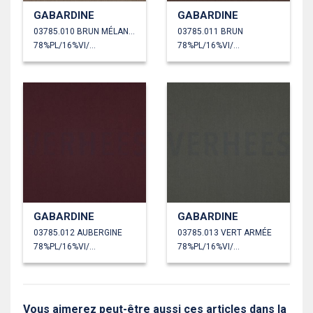
GABARDINE
GABARDINE
03785.010 BRUN MÉLANGÉ
03785.011 BRUN
78%PL/16%VI/6%EA
78%PL/16%VI/6%EA
GABARDINE
GABARDINE
03785.012 AUBERGINE
03785.013 VERT ARMÉE
78%PL/16%VI/6%EA
78%PL/16%VI/6%EA
Vous aimerez peut-être aussi ces articles dans la