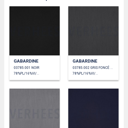
GABARDINE
GABARDINE
03785.001 NOIR
03785.002 GRIS FONCÉ CHINÉ
78%PL/16%VI/6%EA
78%PL/16%VI/6%EA